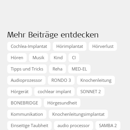
Mehr Beiträge entdecken
Cochlea-Implantat
Hörimplantat
Hörverlust
Hören
Musik
Kind
CI
Tipps und Tricks
Reha
MED-EL
Audioprozessor
RONDO 3
Knochenleitung
Hörgerät
cochlear implant
SONNET 2
BONEBRIDGE
Hörgesundheit
Kommunikation
Knochenleitungsimplantat
Einseitige Taubheit
audio processor
SAMBA 2