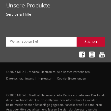
Unsere Produkte
Service & Hilfe
Suchen
Wonach suchen Sie?
© 2025 MED-EL Medical Electronics. Alle Rechte vorbehalten.
Datenschutzhinweis
Impressum
Cookie-Einstellungen
© 2025 MED-EL Medical Electronics. Alle Rechte vorbehalten. Der Inhalt
dieser Webseite dient nur zur allgemeinen Information. Es werden
keine medizinischen Ratschläge gegeben. Kontaktieren Sie bitte Ihren
Arzt oder Hörspezialisten und lassen Sie sich dort beraten, welche