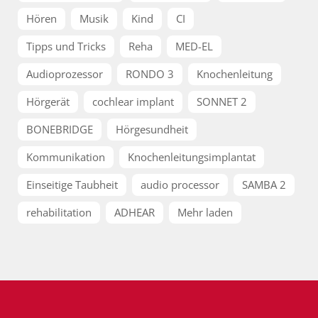
Hören
Musik
Kind
CI
Tipps und Tricks
Reha
MED-EL
Audioprozessor
RONDO 3
Knochenleitung
Hörgerät
cochlear implant
SONNET 2
BONEBRIDGE
Hörgesundheit
Kommunikation
Knochenleitungsimplantat
Einseitige Taubheit
audio processor
SAMBA 2
rehabilitation
ADHEAR
Mehr laden