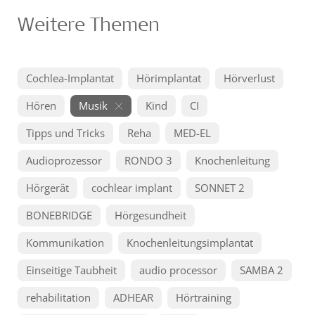
Weitere Themen
Cochlea-Implantat
Hörimplantat
Hörverlust
Hören
Musik
Kind
CI
Tipps und Tricks
Reha
MED-EL
Audioprozessor
RONDO 3
Knochenleitung
Hörgerät
cochlear implant
SONNET 2
BONEBRIDGE
Hörgesundheit
Kommunikation
Knochenleitungsimplantat
Einseitige Taubheit
audio processor
SAMBA 2
rehabilitation
ADHEAR
Hörtraining