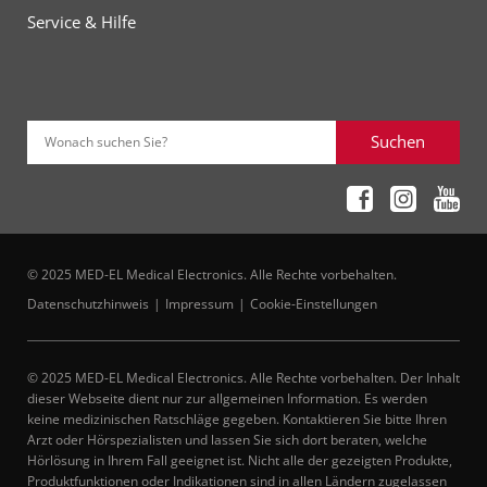
Service & Hilfe
Suchen
Wonach suchen Sie?
© 2025 MED-EL Medical Electronics. Alle Rechte vorbehalten.
Datenschutzhinweis
Impressum
Cookie-Einstellungen
© 2025 MED-EL Medical Electronics. Alle Rechte vorbehalten. Der Inhalt
dieser Webseite dient nur zur allgemeinen Information. Es werden
keine medizinischen Ratschläge gegeben. Kontaktieren Sie bitte Ihren
Arzt oder Hörspezialisten und lassen Sie sich dort beraten, welche
Hörlösung in Ihrem Fall geeignet ist. Nicht alle der gezeigten Produkte,
Produktfunktionen oder Indikationen sind in allen Ländern zugelassen