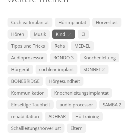
Cochlea-Implantat
Hörimplantat
Hörverlust
Hören
Musik
Kind
CI
Tipps und Tricks
Reha
MED-EL
Audioprozessor
RONDO 3
Knochenleitung
Hörgerät
cochlear implant
SONNET 2
BONEBRIDGE
Hörgesundheit
Kommunikation
Knochenleitungsimplantat
Einseitige Taubheit
audio processor
SAMBA 2
rehabilitation
ADHEAR
Hörtraining
Schallleitungshörverlust
Eltern