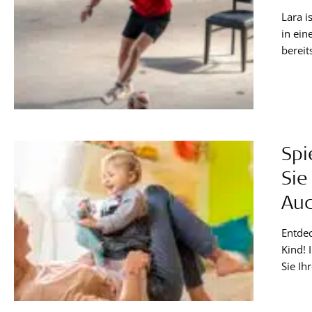
Lara i
in ein
bereit
die Im
gibt T
Spi
Sie
Aud
Entde
Kind! 
Sie Ih
Audio