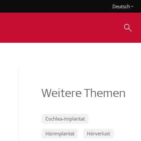
Deutsch
Weitere Themen
Cochlea-Implantat
Hörimplantat
Hörverlust