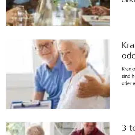
Cafés 
Möglic
Mensch
Kra
ode
Krank
sind h
oder e
einige
möglic
Gesund
3 t