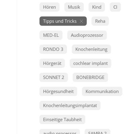
Hören
Musik
Kind
CI
Tipps und Tricks
Reha
MED-EL
Audioprozessor
RONDO 3
Knochenleitung
Hörgerät
cochlear implant
SONNET 2
BONEBRIDGE
Hörgesundheit
Kommunikation
Knochenleitungsimplantat
Einseitige Taubheit
audio processor
SAMBA 2