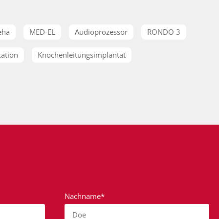
eha
MED-EL
Audioprozessor
RONDO 3
ation
Knochenleitungsimplantat
Nachname*
Doe