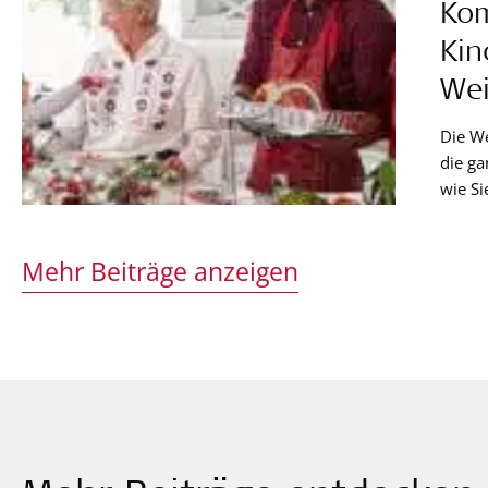
Kom
Kin
Wei
Die We
die ga
wie Si
förder
Mehr Beiträge anzeigen