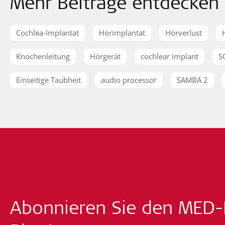
Mehr Beiträge entdecken
Cochlea-Implantat
Hörimplantat
Hörverlust
Knochenleitung
Hörgerät
cochlear implant
S
Einseitige Taubheit
audio processor
SAMBA 2
Abonnieren Sie den MED-