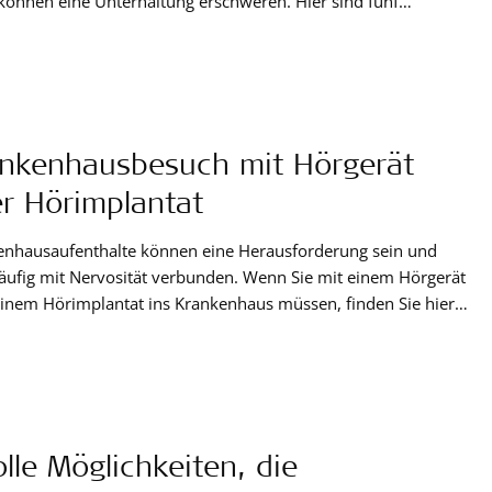
können eine Unterhaltung erschweren. Hier sind fünf
hkeiten, wie Sie es Hörimplantatträgern und anderen
en, die Hörtechnologie nutzen, leichter machen können.
nkenhausbesuch mit Hörgerät
r Hörimplantat
enhausaufenthalte können eine Herausforderung sein und
äufig mit Nervosität verbunden. Wenn Sie mit einem Hörgerät
inem Hörimplantat ins Krankenhaus müssen, finden Sie hier
 Tipps, mit deren Hilfe Sie Ihren Aufenthalt so reibungslos wie
h gestalten können - auch in schwierigen Zeiten für das
heitssystem, z.B. in Zeiten einer globalen Pandemie.
olle Möglichkeiten, die