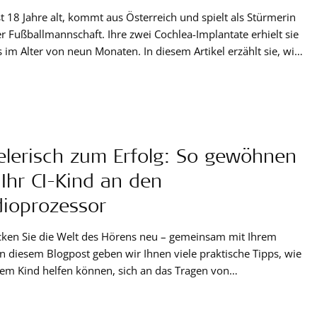
st 18 Jahre alt, kommt aus Österreich und spielt als Stürmerin
er Fußballmannschaft. Ihre zwei Cochlea-Implantate erhielt sie
s im Alter von neun Monaten. In diesem Artikel erzählt sie, wie
plantate ihr Leben insbesondere beim Sport bereichern, und
ipps für das Fußballspielen mit Cochlea-Implantat.
elerisch zum Erfolg: So gewöhnen
 Ihr CI-Kind an den
ioprozessor
cken Sie die Welt des Hörens neu – gemeinsam mit Ihrem
In diesem Blogpost geben wir Ihnen viele praktische Tipps, wie
rem Kind helfen können, sich an das Tragen von
prozessoren bei Cochlea-Implantaten zu gewöhnen.