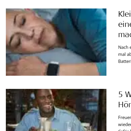
Kle
ein
ma
Nach 
mal a
Batter
einfac
Zwisch
hilfrei
5 W
Hör
Freuen
wieder