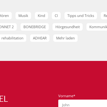
Hören
Musik
Kind
CI
Tipps und Tricks
R
ONNET 2
BONEBRIDGE
Hörgesundheit
Kommunik
rehabilitation
ADHEAR
Mehr laden
EL
Vorname*
John