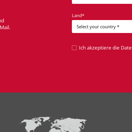
Land*
nd
Mail.
Ich akzeptiere die Da