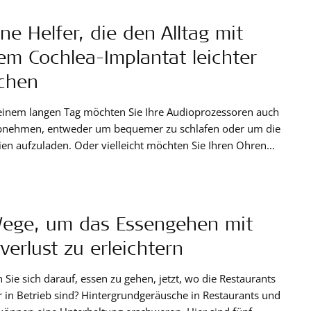
ine Helfer, die den Alltag mit
em Cochlea-Implantat leichter
chen
einem langen Tag möchten Sie Ihre Audioprozessoren auch
bnehmen, entweder um bequemer zu schlafen oder um die
ien aufzuladen. Oder vielleicht möchten Sie Ihren Ohren
h eine kurze Pause gönnen. Um sicherzustellen, dass Sie in der
enzeit keine wichtigen Geräusche verpassen, gibt es einige
che Hilfsmittel.
ege, um das Essengehen mit
verlust zu erleichtern
 Sie sich darauf, essen zu gehen, jetzt, wo die Restaurants
 in Betrieb sind? Hintergrundgeräusche in Restaurants und