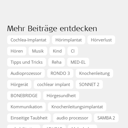
Mehr Beiträge entdecken
Cochlea-Implantat
Hörimplantat
Hörverlust
Hören
Musik
Kind
CI
Tipps und Tricks
Reha
MED-EL
Audioprozessor
RONDO 3
Knochenleitung
Hörgerät
cochlear implant
SONNET 2
BONEBRIDGE
Hörgesundheit
Kommunikation
Knochenleitungsimplantat
Einseitige Taubheit
audio processor
SAMBA 2