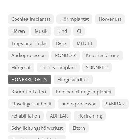
Cochlea-Implantat
Hörimplantat
Hörverlust
Hören
Musik
Kind
CI
Tipps und Tricks
Reha
MED-EL
Audioprozessor
RONDO 3
Knochenleitung
Hörgerät
cochlear implant
SONNET 2
BONEBRIDGE
Hörgesundheit
Kommunikation
Knochenleitungsimplantat
Einseitige Taubheit
audio processor
SAMBA 2
rehabilitation
ADHEAR
Hörtraining
Schallleitungshörverlust
Eltern