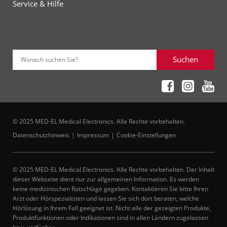
Service & Hilfe
Suchen
Wonach suchen Sie?
© 2025 MED-EL Medical Electronics. Alle Rechte vorbehalten.
Datenschutzhinweis
Impressum
Cookie-Einstellungen
© 2025 MED-EL Medical Electronics. Alle Rechte vorbehalten. Der Inhalt
dieser Webseite dient nur zur allgemeinen Information. Es werden
keine medizinischen Ratschläge gegeben. Kontaktieren Sie bitte Ihren
Arzt oder Hörspezialisten und lassen Sie sich dort beraten, welche
Hörlösung in Ihrem Fall geeignet ist. Nicht alle der gezeigten Produkte,
Produktfunktionen oder Indikationen sind in allen Ländern zugelassen