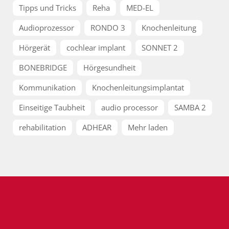
Tipps und Tricks
Reha
MED-EL
Audioprozessor
RONDO 3
Knochenleitung
Hörgerät
cochlear implant
SONNET 2
BONEBRIDGE
Hörgesundheit
Kommunikation
Knochenleitungsimplantat
Einseitige Taubheit
audio processor
SAMBA 2
rehabilitation
ADHEAR
Mehr laden