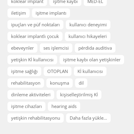
koklear implant
işitme kaybı
MED-EL
iletişim
işitme implantı
ipuçları ve püf noktaları
kullanıcı deneyimi
koklear implantlı çocuk
kullanıcı hikayeleri
ebeveynler
ses işlemcisi
pérdida auditiva
yetişkin Kİ kullanıcısı
işitme kaybı olan yetişkinler
işitme sağlığı
OTOPLAN
Kİ kullanıcısı
rehabilitasyon
konuşma
dil
dinleme aktiviteleri
kişiselleştirilmiş Kİ
işitme cihazları
hearing aids
yetişkin rehabilitasyonu
Daha fazla yükle...