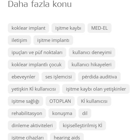
Daha fazla konu
koklear implant
işitme kaybı
MED-EL
iletişim
işitme implantı
ipuçları ve püf noktaları
kullanıcı deneyimi
koklear implantlı çocuk
kullanıcı hikayeleri
ebeveynler
ses işlemcisi
pérdida auditiva
yetişkin Kİ kullanıcısı
işitme kaybı olan yetişkinler
işitme sağlığı
OTOPLAN
Kİ kullanıcısı
rehabilitasyon
konuşma
dil
dinleme aktiviteleri
kişiselleştirilmiş Kİ
işitme cihazları
hearing aids