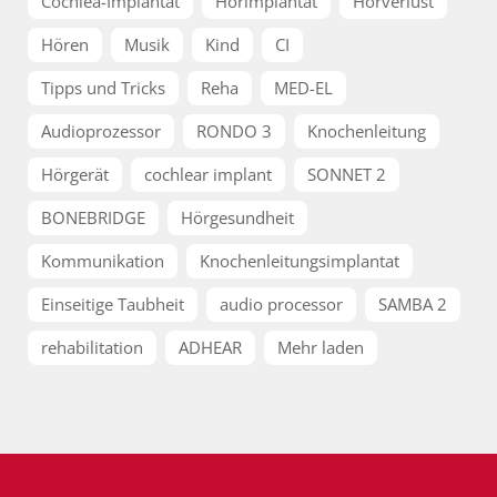
Cochlea-Implantat
Hörimplantat
Hörverlust
Hören
Musik
Kind
CI
Tipps und Tricks
Reha
MED-EL
Audioprozessor
RONDO 3
Knochenleitung
Hörgerät
cochlear implant
SONNET 2
BONEBRIDGE
Hörgesundheit
Kommunikation
Knochenleitungsimplantat
Einseitige Taubheit
audio processor
SAMBA 2
rehabilitation
ADHEAR
Mehr laden