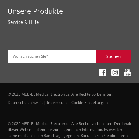
Unsere Produkte
Service & Hilfe
Suchen
Wonach suchen Sie?
© 2025 MED-EL Medical Electronics. Alle Rechte vorbehalten.
Datenschutzhinweis
Impressum
Cookie-Einstellungen
© 2025 MED-EL Medical Electronics. Alle Rechte vorbehalten. Der Inhalt
dieser Webseite dient nur zur allgemeinen Information. Es werden
keine medizinischen Ratschläge gegeben. Kontaktieren Sie bitte Ihren