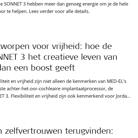
de SONNET 3 hebben meer dan genoeg energie om je de hele
dag door te helpen. Lees verder voor alle details.
worpen voor vrijheid: hoe de
NET 3 het creatieve leven van
dan een boost geeft
iliteit en vrijheid zijn niet alleen de kenmerken van MED-EL's
te achter-het-oor-cochleaire implantaatprocessor, de
 3. Flexibiliteit en vrijheid zijn ook kenmerkend voor Jordan,
ralende en positief ingestelde multidisciplinaire creatieve
director en oprichter van SmilingEyes in Nederland, die volop
t leven geniet met haar twee MED-EL SONNET 3 CI-audio-
sors. Ze vertelt over haar ervaringen.
n zelfvertrouwen terugvinden: