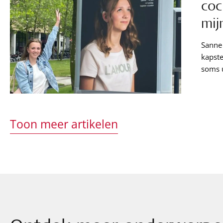
coc
mij
Sanne 
kapster aan het
soms uitda
gehoor
MED-EL
baan. Sanne deelt zowel haar ervaringen uit het verleden als haar
toekom
Toon meer artikelen