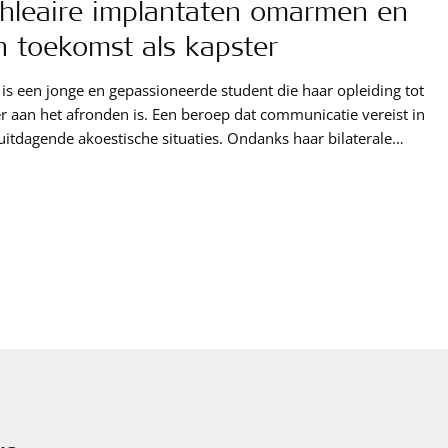
hleaire implantaten omarmen en
n toekomst als kapster
is een jonge en gepassioneerde student die haar opleiding tot
 afronden is. Een beroep dat communicatie vereist in
gende akoestische situaties. Ondanks haar bilaterale
verlies (een gehoorverlies in beide oren) maar dankzij haar
 cochleaire implantaten (CI) kijkt ze uit naar deze spannende
stvisie als jonge gebruiker van cochleaire implantaten.