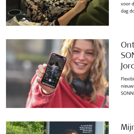
voor 
Ont
SON
Jor
Flexib
nieuws
SONNET
een st
brand 
van he
proces
Mij