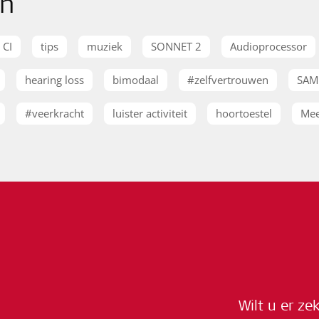
en
CI
tips
muziek
SONNET 2
Audioprocessor
hearing loss
bimodaal
#zelfvertrouwen
SAM
#veerkracht
luister activiteit
hoortoestel
Mee
Wilt u er ze