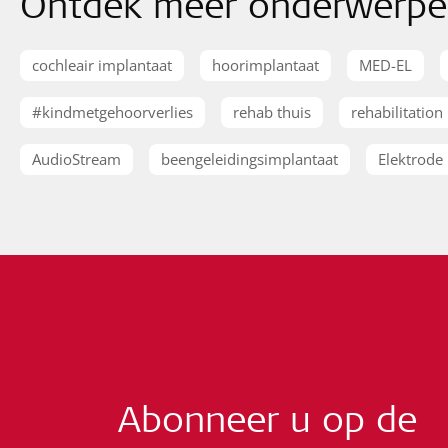
Ontdek meer onderwerp
cochleair implantaat
hoorimplantaat
MED-EL
#kindmetgehoorverlies
rehab thuis
rehabilitation
AudioStream
beengeleidingsimplantaat
Elektrode
Abonneer u op de