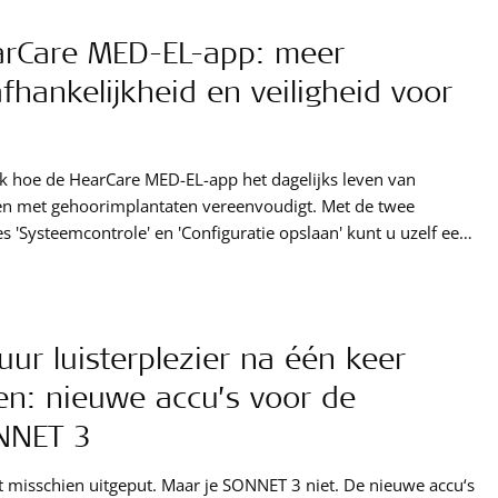
air implantaat (CI). Chanelle wil later KNO-arts worden. Ze ziet
rCare MED-EL-app: meer
lf mensen helpen die met dezelfde cochleaire implantaten
 horen die zij zelf gebruikt.
fhankelijkheid en veiligheid voor
 hoe de HearCare MED-EL-app het dagelijks leven van
n met gehoorimplantaten vereenvoudigt. Met de twee
es 'Systeemcontrole' en 'Configuratie opslaan' kunt u uzelf een
 bezoeken aan de kliniek besparen. Lees in onze nieuwste
st hoe de app u meer onafhankelijkheid en zekerheid kann
 in het dagelijks leven.
uur luisterplezier na één keer
en: nieuwe accu’s voor de
NNET 3
 misschien uitgeput. Maar je SONNET 3 niet. De nieuwe accu‘s