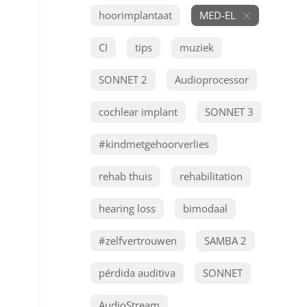
hoorimplantaat
MED-EL
CI
tips
muziek
SONNET 2
Audioprocessor
cochlear implant
SONNET 3
#kindmetgehoorverlies
rehab thuis
rehabilitation
hearing loss
bimodaal
#zelfvertrouwen
SAMBA 2
pérdida auditiva
SONNET
AudioStream