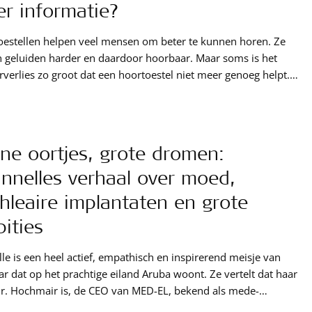
r informatie?
estellen helpen veel mensen om beter te kunnen horen. Ze
 geluiden harder en daardoor hoorbaar. Maar soms is het
verlies zo groot dat een hoortoestel niet meer genoeg helpt.
rdt dan moeilijker om gesprekken te volgen omdat je de
 moeilijker kunt verstaan. Mensen met ernstig gehoorverlies
 zich hierdoor buitengesloten voelen. Luisteren kost vaak
gie en kan erg vermoeiend zijn. Mensen gaan daarvoor
ine oortjes, grote dromen:
der deelnemen aan sociale activiteiten. Een cochleair
nnelles verhaal over moed,
at (CI) kan in dat geval een oplossing zijn. In Nederland
 de kosten van het implantaat, de operatie en de begeleiding
hleaire implantaten en grote
l vergoed. De operatie is veilig en veel mensen mogen
ities
de dag weer naar huis. Wilt u weten hoe een cochleair
taat werkt en voor wie het geschikt is? Lees dan verder.
le is een heel actief, empathisch en inspirerend meisje van
aar dat op het prachtige eiland Aruba woont. Ze vertelt dat haar
r. Hochmair is, de CEO van MED-EL, bekend als mede-
der van ’s werelds eerste micro-elektronische meerkanaals