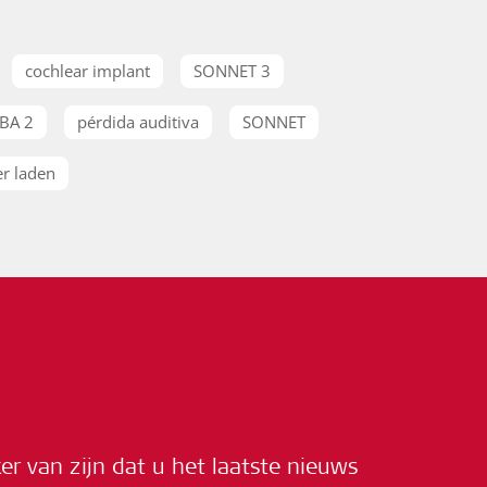
cochlear implant
SONNET 3
BA 2
pérdida auditiva
SONNET
r laden
ker van zijn dat u het laatste nieuws