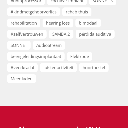
Audioprocessor
cochlear implant
SONNET 3
#kindmetgehoorverlies
rehab thuis
rehabilitation
hearing loss
bimodaal
#zelfvertrouwen
SAMBA 2
pérdida auditiva
SONNET
AudioStream
beengeleidingsimplantaat
Elektrode
#veerkracht
luister activiteit
hoortoestel
Meer laden