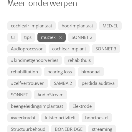
Meer onderwerpen
cochleair implantaat
hoorimplantaat
MED-EL
CI
tips
muziek
SONNET 2
Audioprocessor
cochlear implant
SONNET 3
#kindmetgehoorverlies
rehab thuis
rehabilitation
hearing loss
bimodaal
#zelfvertrouwen
SAMBA 2
pérdida auditiva
SONNET
AudioStream
beengeleidingsimplantaat
Elektrode
#veerkracht
luister activiteit
hoortoestel
Structuurbehoud
BONEBRIDGE
streaming