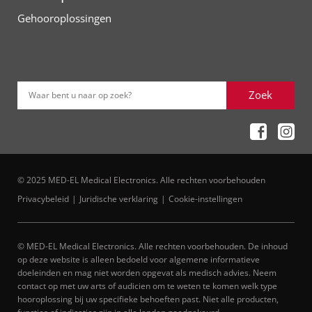
Gehooroplossingen
Zoek
Waar bent u naar op zoek?
© 2025 MED-EL Medical Electronics. Alle rechten voorbehouden
Privacybeleid
Juridische verklaring
Cookie-instellingen
© MED-EL Medical Electronics. Alle rechten voorbehouden. De inhoud
op deze website is alleen bedoeld voor algemene informatieve
doeleinden en mag niet worden opgevat als medisch advies. Neem
contact op met uw arts of audicien om te weten te komen welk type
hooroplossing bij uw specifieke behoeften past. Niet alle producten,