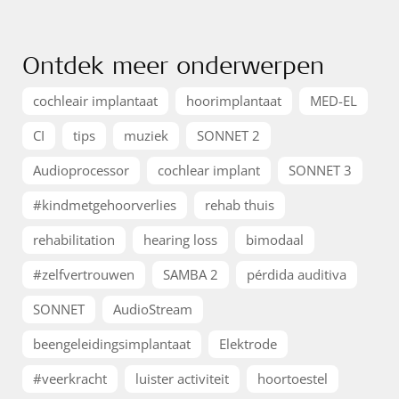
Ontdek meer onderwerpen
cochleair implantaat
hoorimplantaat
MED-EL
CI
tips
muziek
SONNET 2
Audioprocessor
cochlear implant
SONNET 3
#kindmetgehoorverlies
rehab thuis
rehabilitation
hearing loss
bimodaal
#zelfvertrouwen
SAMBA 2
pérdida auditiva
SONNET
AudioStream
beengeleidingsimplantaat
Elektrode
#veerkracht
luister activiteit
hoortoestel