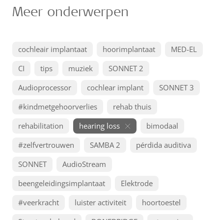
Meer onderwerpen
cochleair implantaat
hoorimplantaat
MED-EL
CI
tips
muziek
SONNET 2
Audioprocessor
cochlear implant
SONNET 3
#kindmetgehoorverlies
rehab thuis
rehabilitation
hearing loss
bimodaal
#zelfvertrouwen
SAMBA 2
pérdida auditiva
SONNET
AudioStream
beengeleidingsimplantaat
Elektrode
#veerkracht
luister activiteit
hoortoestel