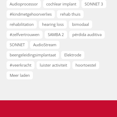
Audioprocessor
cochlear implant
SONNET 3
#kindmetgehoorverlies
rehab thuis
rehabilitation
hearing loss
bimodaal
#zelfvertrouwen
SAMBA 2
pérdida auditiva
SONNET
AudioStream
beengeleidingsimplantaat
Elektrode
#veerkracht
luister activiteit
hoortoestel
Meer laden