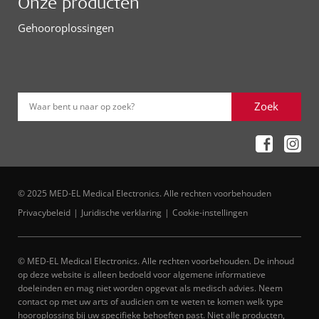
Onze producten
Gehooroplossingen
Zoek
Waar bent u naar op zoek?
© 2025 MED-EL Medical Electronics. Alle rechten voorbehouden
Privacybeleid
Juridische verklaring
Cookie-instellingen
© MED-EL Medical Electronics. Alle rechten voorbehouden. De inhoud
op deze website is alleen bedoeld voor algemene informatieve
doeleinden en mag niet worden opgevat als medisch advies. Neem
contact op met uw arts of audicien om te weten te komen welk type
hooroplossing bij uw specifieke behoeften past. Niet alle producten,