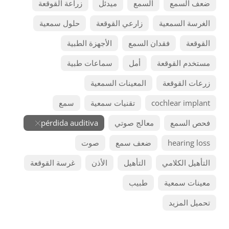
ضعف السمع
السمع
ميدئل
زراعة القوقعة
الغرسة السمعية
زارعي القوقعة
حلول سمعية
القوقعة
فقدان السمع
الأجهزة الطبية
مستخدم القوقعة
أمل
سماعات طبية
زرعات القوقعة
المعينات السمعية
cochlear implant
تقنيات سمعية
سمع
فحص السمع
معالج صوتي
pérdida auditiva
hearing loss
ضعف سمع
صوت
التأهيل الكلامي
التأهيل
الأذن
غرسة القوقعة
معينات سمعية
طبيب
تحميل المزيد