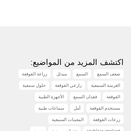
اكتشف المزيد من المواضيع:
ضعف السمع
السمع
ميدئل
زراعة القوقعة
الغرسة السمعية
زارعي القوقعة
حلول سمعية
القوقعة
فقدان السمع
الأجهزة الطبية
مستخدم القوقعة
أمل
سماعات طبية
زرعات القوقعة
المعينات السمعية
cochlear implant
تقنيات سمعية
سمع