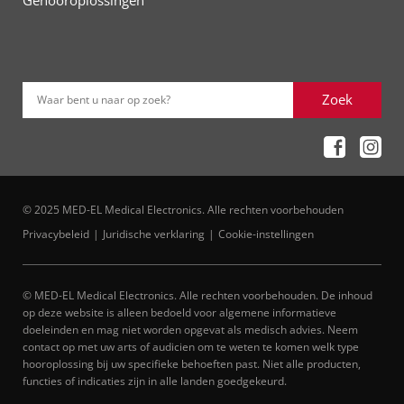
Gehooroplossingen
Zoek
Waar bent u naar op zoek?
© 2025 MED-EL Medical Electronics. Alle rechten voorbehouden
Privacybeleid
Juridische verklaring
Cookie-instellingen
© MED-EL Medical Electronics. Alle rechten voorbehouden. De inhoud
op deze website is alleen bedoeld voor algemene informatieve
doeleinden en mag niet worden opgevat als medisch advies. Neem
contact op met uw arts of audicien om te weten te komen welk type
hooroplossing bij uw specifieke behoeften past. Niet alle producten,
functies of indicaties zijn in alle landen goedgekeurd.