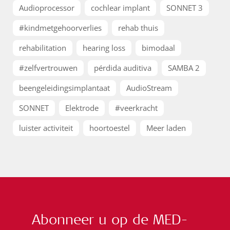
Audioprocessor
cochlear implant
SONNET 3
#kindmetgehoorverlies
rehab thuis
rehabilitation
hearing loss
bimodaal
#zelfvertrouwen
pérdida auditiva
SAMBA 2
beengeleidingsimplantaat
AudioStream
SONNET
Elektrode
#veerkracht
luister activiteit
hoortoestel
Meer laden
Abonneer u op de MED-