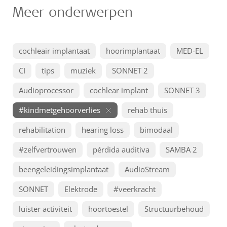
Meer onderwerpen
cochleair implantaat
hoorimplantaat
MED-EL
CI
tips
muziek
SONNET 2
Audioprocessor
cochlear implant
SONNET 3
#kindmetgehoorverlies
rehab thuis
rehabilitation
hearing loss
bimodaal
#zelfvertrouwen
pérdida auditiva
SAMBA 2
beengeleidingsimplantaat
AudioStream
SONNET
Elektrode
#veerkracht
luister activiteit
hoortoestel
Structuurbehoud