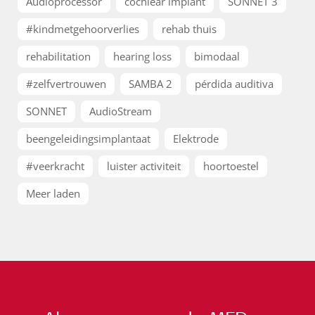
Audioprocessor
cochlear implant
SONNET 3
#kindmetgehoorverlies
rehab thuis
rehabilitation
hearing loss
bimodaal
#zelfvertrouwen
SAMBA 2
pérdida auditiva
SONNET
AudioStream
beengeleidingsimplantaat
Elektrode
#veerkracht
luister activiteit
hoortoestel
Meer laden