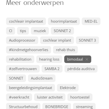
Meer onderwerpen
cochleair implantaat
hoorimplantaat
MED-EL
CI
tips
muziek
SONNET 2
Audioprocessor
cochlear implant
SONNET 3
#kindmetgehoorverlies
rehab thuis
rehabilitation
hearing loss
bimodaal
#zelfvertrouwen
SAMBA 2
pérdida auditiva
SONNET
AudioStream
beengeleidingsimplantaat
Elektrode
#veerkracht
luister activiteit
hoortoestel
Structuurbehoud
BONEBRIDGE
streaming