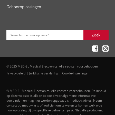
Gehooroplossingen
Zoek
Waar bent u naar op zoek?
© 2025 MED-EL Medical Electronics. Alle rechten voorbehouden
Privacybeleid
Juridische verklaring
Cookie-instellingen
© MED-EL Medical Electronics. Alle rechten voorbehouden. De inhoud
op deze website is alleen bedoeld voor algemene informatieve
doeleinden en mag niet worden opgevat als medisch advies. Neem
contact op met uw arts of audicien om te weten te komen welk type
hooroplossing bij uw specifieke behoeften past. Niet alle producten,