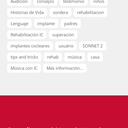
Audición
consejos
testimonio
niños
Historias de Vida
sordera
rehabilitacion
Lenguaje
implante
padres
Rehabilitación IC
superación
implantes cocleares
usuário
SONNET 2
tips and tricks
rehab
música
casa
Música con IC
Más información...