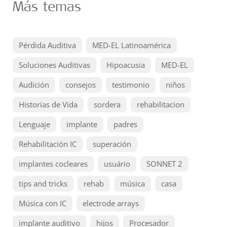
Más temas
Pérdida Auditiva
MED-EL Latinoamérica
Soluciones Auditivas
Hipoacusia
MED-EL
Audición
consejos
testimonio
niños
Historias de Vida
sordera
rehabilitacion
Lenguaje
implante
padres
Rehabilitación IC
superación
implantes cocleares
usuário
SONNET 2
tips and tricks
rehab
música
casa
Música con IC
electrode arrays
implante auditivo
hijos
Procesador