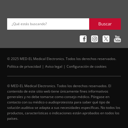
Buscar
¿Qué estás buscando?
© 2025 MED-EL Medical Electronics. Todos los derechos reservados.
Política de privacidad
Aviso legal
Configuración de cookies
© MED-EL Medical Electronics. Todos los derechos reservados. El
contenido de este sitio web tiene únicamente fines informativos
generales y no debe tomarse como consejo médico. Póngase en
contacto con su médico o audioprotesista para saber qué tipo de
solución auditiva se adapta a sus necesidades específicas. No todos los
productos, características o indicaciones están aprobados en todos los
países.