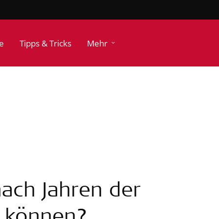
e
Tipps & Tricks
Mehr
nach Jahren der
u können?