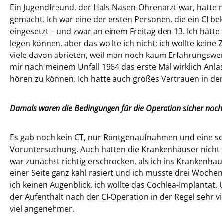
Ein Jugendfreund, der Hals-Nasen-Ohrenarzt war, hatte 
gemacht. Ich war eine der ersten Personen, die ein CI b
eingesetzt – und zwar an einem Freitag den 13. Ich hätt
legen können, aber das wollte ich nicht; ich wollte keine
viele davon abrieten, weil man noch kaum Erfahrungswer
mir nach meinem Unfall 1964 das erste Mal wirklich Anla
hören zu können. Ich hatte auch großes Vertrauen in de
Damals waren die Bedingungen für die Operation sicher noch
Es gab noch kein CT, nur Röntgenaufnahmen und eine s
Voruntersuchung. Auch hatten die Krankenhäuser nicht d
war zunächst richtig erschrocken, als ich ins Krankenha
einer Seite ganz kahl rasiert und ich musste drei Wochen 
ich keinen Augenblick, ich wollte das Cochlea-Implantat. 
der Aufenthalt nach der CI-Operation in der Regel sehr v
viel angenehmer.