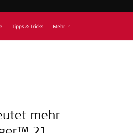
e
Tipps & Tricks
Mehr
eutet mehr
oger™ 21