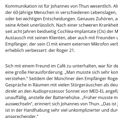
Kommunikation ist für Johannes von Thun wesentlich. A
der 60-Jährige Menschen in verschiedenen Lebenslagen, 
oder bei wichtigen Entscheidungen. Genaues Zuhören, au
seine Arbeit unerlässlich. Nach einer schweren Krankhei
seit acht Jahren beidseitig Cochlea-Implantate (CIs) der
Austausch mit seinen Klienten, aber auch mit Freunden un
Empfänger, der sein CI mit einem externen Mikrofon ver
erheblich verbessert: der Roger 21.
Sich mit einem Freund im Café zu unterhalten, war für d
eine große Herausforderung. „Man musste sich sehr kon
verstehen.“ Seitdem der Münchner den Empfänger Roger 
Gespräche in Räumen mit vielen Störgeräuschen als deu
direkt an den Audioprozessor Sonnet von MED-EL angefü
unauffällig, anstelle der Batteriehülse. „Früher musste
auswechseln“, erinnert sich Johannes von Thun. „Das ist 
ist in der Handhabung sehr viel unkomplizierter und du
ansprechender.“