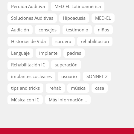
Pérdida Auditiva
MED-EL Latinoamérica
Soluciones Auditivas
Hipoacusia
MED-EL
Audición
consejos
testimonio
niños
Historias de Vida
sordera
rehabilitacion
Lenguaje
implante
padres
Rehabilitación IC
superación
implantes cocleares
usuário
SONNET 2
tips and tricks
rehab
música
casa
Música con IC
Más información...