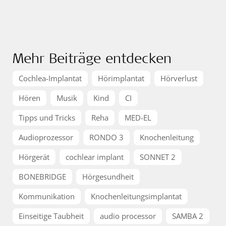
Mehr Beiträge entdecken
Cochlea-Implantat
Hörimplantat
Hörverlust
Hören
Musik
Kind
CI
Tipps und Tricks
Reha
MED-EL
Audioprozessor
RONDO 3
Knochenleitung
Hörgerät
cochlear implant
SONNET 2
BONEBRIDGE
Hörgesundheit
Kommunikation
Knochenleitungsimplantat
Einseitige Taubheit
audio processor
SAMBA 2