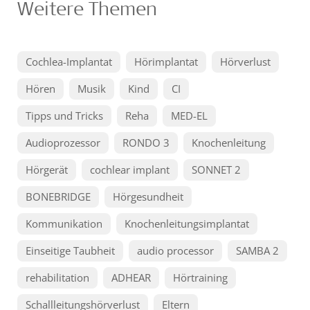
Weitere Themen
Cochlea-Implantat
Hörimplantat
Hörverlust
Hören
Musik
Kind
CI
Tipps und Tricks
Reha
MED-EL
Audioprozessor
RONDO 3
Knochenleitung
Hörgerät
cochlear implant
SONNET 2
BONEBRIDGE
Hörgesundheit
Kommunikation
Knochenleitungsimplantat
Einseitige Taubheit
audio processor
SAMBA 2
rehabilitation
ADHEAR
Hörtraining
Schallleitungshörverlust
Eltern