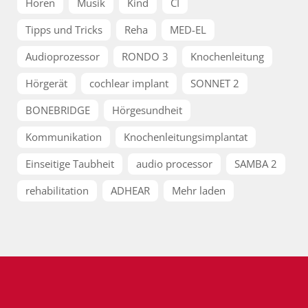
Hören
Musik
Kind
CI
Tipps und Tricks
Reha
MED-EL
Audioprozessor
RONDO 3
Knochenleitung
Hörgerät
cochlear implant
SONNET 2
BONEBRIDGE
Hörgesundheit
Kommunikation
Knochenleitungsimplantat
Einseitige Taubheit
audio processor
SAMBA 2
rehabilitation
ADHEAR
Mehr laden