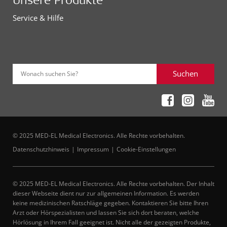
Service & Hilfe
Suchen
Wonach suchen Sie?
© 2025 MED-EL Medical Electronics. Alle Rechte vorbehalten.
Datenschutzhinweis
Impressum
Cookie-Einstellungen
© 2025 MED-EL Medical Electronics. Alle Rechte vorbehalten. Der Inhalt
dieser Webseite dient nur zur allgemeinen Information. Es werden
keine medizinischen Ratschläge gegeben. Kontaktieren Sie bitte Ihren
Arzt oder Hörspezialisten und lassen Sie sich dort beraten, welche
Hörlösung in Ihrem Fall geeignet ist. Nicht alle der gezeigten Produkte,