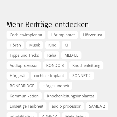
Mehr Beiträge entdecken
Cochlea-Implantat
Hörimplantat
Hörverlust
Hören
Musik
Kind
CI
Tipps und Tricks
Reha
MED-EL
Audioprozessor
RONDO 3
Knochenleitung
Hörgerät
cochlear implant
SONNET 2
BONEBRIDGE
Hörgesundheit
Kommunikation
Knochenleitungsimplantat
Einseitige Taubheit
audio processor
SAMBA 2
rehabilitation
ADHEAR
Mehr laden