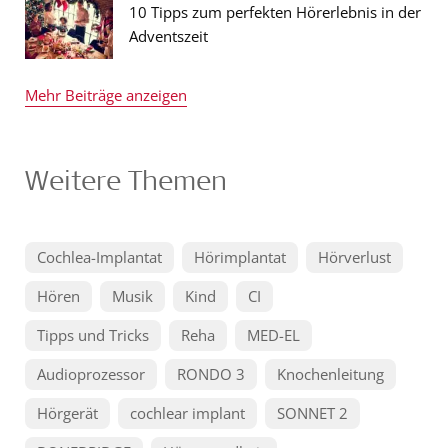
10 Tipps zum perfekten Hörerlebnis in der
Adventszeit
Mehr Beiträge anzeigen
Weitere Themen
Cochlea-Implantat
Hörimplantat
Hörverlust
Hören
Musik
Kind
CI
Tipps und Tricks
Reha
MED-EL
Audioprozessor
RONDO 3
Knochenleitung
Hörgerät
cochlear implant
SONNET 2