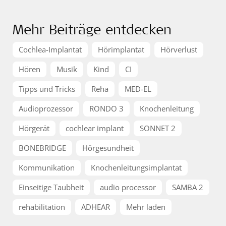
Mehr Beiträge entdecken
Cochlea-Implantat
Hörimplantat
Hörverlust
Hören
Musik
Kind
CI
Tipps und Tricks
Reha
MED-EL
Audioprozessor
RONDO 3
Knochenleitung
Hörgerät
cochlear implant
SONNET 2
BONEBRIDGE
Hörgesundheit
Kommunikation
Knochenleitungsimplantat
Einseitige Taubheit
audio processor
SAMBA 2
rehabilitation
ADHEAR
Mehr laden