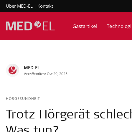
Über MED-EL
Kontakt
Gastartikel
Technologi
MED-EL
Veröffentlicht Okt 29, 2025
HÖRGESUNDHEIT
Trotz Hörgerät schlec
Was tun?