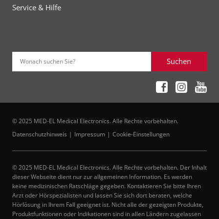
Service & Hilfe
Suchen
Wonach suchen Sie?
© 2025 MED-EL Medical Electronics. Alle Rechte vorbehalten.
Datenschutzhinweis
Impressum
Cookie-Einstellungen
© 2025 MED-EL Medical Electronics. Alle Rechte vorbehalten. Der Inhalt
dieser Webseite dient nur zur allgemeinen Information. Es werden
keine medizinischen Ratschläge gegeben. Kontaktieren Sie bitte Ihren
Arzt oder Hörspezialisten und lassen Sie sich dort beraten, welche
Hörlösung in Ihrem Fall geeignet ist. Nicht alle der gezeigten Produkte,
Produktfunktionen oder Indikationen sind in allen Ländern zugelassen