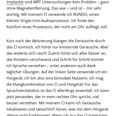
Implantat
sind MRT Untersuchungen kein Problem – ganz
ohne Magnetentfernung. Das war – und ist – mir sehr
wichtig. Mit meinem CI verwende ich RONDO, einen
kleinen Single-Unit-Audioprozessor. Ich finde den
Komfort eines Prozessors, der nicht am Ohr aufliegt, toll.
Kurz nach der Aktivierung klangen die Geräusche durch
das CI komisch, ich hörte nur knisternde Geräusche. Aber
das änderte sich rasch! Zuerst hörte sich alles besser an,
das Knistern verschwand und Schritt für Schritt konnte
ich Sprache verstehen – unter anderem auch dank
täglicher Übungen. Auf der linken Seite verwende ich ein
Hörgerät, ich bin also eine bimodale Nutzerin. Ich mag
die Klangkombination von CI und Hörgerät! Für das
Sprachverständnis ist das CI allerdings essentiell. Ich kann
jetzt jemanden, der in mein rechtes Ohr spricht, viel
besser verstehen. Mit meinem CI kann ich Geräusche
lokalisieren und tatsächlich hören, was mit dem Hörgerät
alleine nicht funktioniert. Wenn ich nur das CI trage kann