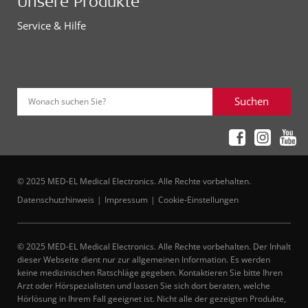
Unsere Produkte
Service & Hilfe
Suchen
Wonach suchen Sie?
© 2025 MED-EL Medical Electronics. Alle Rechte vorbehalten.
Datenschutzhinweis
Impressum
Cookie-Einstellungen
© 2025 MED-EL Medical Electronics. Alle Rechte vorbehalten. Der Inhalt
dieser Webseite dient nur zur allgemeinen Information. Es werden
keine medizinischen Ratschläge gegeben. Kontaktieren Sie bitte Ihren
Arzt oder Hörspezialisten und lassen Sie sich dort beraten, welche
Hörlösung in Ihrem Fall geeignet ist. Nicht alle der gezeigten Produkte,