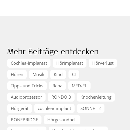
Mehr Beiträge entdecken
Cochlea-Implantat
Hörimplantat
Hörverlust
Hören
Musik
Kind
CI
Tipps und Tricks
Reha
MED-EL
Audioprozessor
RONDO 3
Knochenleitung
Hörgerät
cochlear implant
SONNET 2
BONEBRIDGE
Hörgesundheit