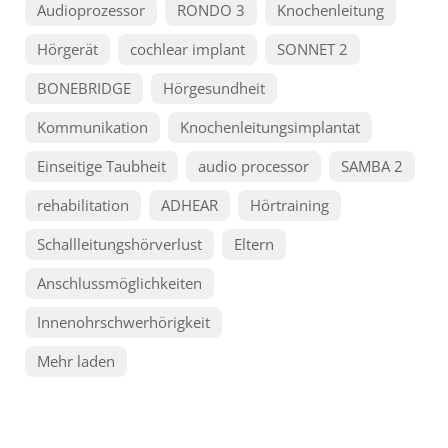
Audioprozessor
RONDO 3
Knochenleitung
Hörgerät
cochlear implant
SONNET 2
BONEBRIDGE
Hörgesundheit
Kommunikation
Knochenleitungsimplantat
Einseitige Taubheit
audio processor
SAMBA 2
rehabilitation
ADHEAR
Hörtraining
Schallleitungshörverlust
Eltern
Anschlussmöglichkeiten
Innenohrschwerhörigkeit
Mehr laden