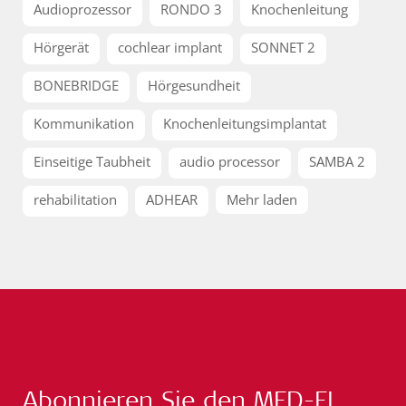
Audioprozessor
RONDO 3
Knochenleitung
Hörgerät
cochlear implant
SONNET 2
BONEBRIDGE
Hörgesundheit
Kommunikation
Knochenleitungsimplantat
Einseitige Taubheit
audio processor
SAMBA 2
rehabilitation
ADHEAR
Mehr laden
Abonnieren Sie den MED-EL