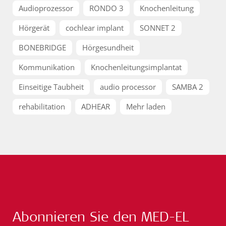
Audioprozessor
RONDO 3
Knochenleitung
Hörgerät
cochlear implant
SONNET 2
BONEBRIDGE
Hörgesundheit
Kommunikation
Knochenleitungsimplantat
Einseitige Taubheit
audio processor
SAMBA 2
rehabilitation
ADHEAR
Mehr laden
Abonnieren Sie den MED-EL