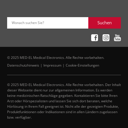
Suchen
Wonach suchen Sie?
© 2025 MED-EL Medical Electronics. Alle Rechte vorbehalten.
Datenschutzhinweis
Impressum
Cookie-Einstellungen
© 2025 MED-EL Medical Electronics. Alle Rechte vorbehalten. Der Inhalt
dieser Webseite dient nur zur allgemeinen Information. Es werden
keine medizinischen Ratschläge gegeben. Kontaktieren Sie bitte Ihren
Arzt oder Hörspezialisten und lassen Sie sich dort beraten, welche
Hörlösung in Ihrem Fall geeignet ist. Nicht alle der gezeigten Produkte,
Produktfunktionen oder Indikationen sind in allen Ländern zugelassen
bzw. verfügbar.