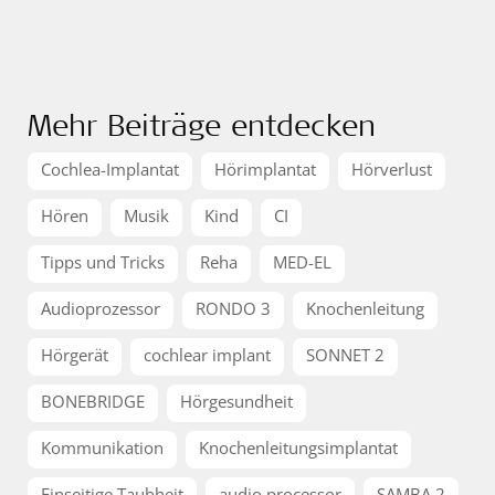
Mehr Beiträge entdecken
Cochlea-Implantat
Hörimplantat
Hörverlust
Hören
Musik
Kind
CI
Tipps und Tricks
Reha
MED-EL
Audioprozessor
RONDO 3
Knochenleitung
Hörgerät
cochlear implant
SONNET 2
BONEBRIDGE
Hörgesundheit
Kommunikation
Knochenleitungsimplantat
Einseitige Taubheit
audio processor
SAMBA 2