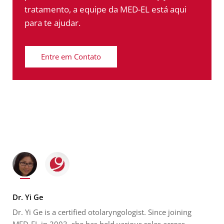
tratamento, a equipe da MED-EL está aqui
para te ajudar.
Entre em Contato
Dr. Yi Ge
Dr. Yi Ge is a certified otolaryngologist. Since joining
MED-EL in 2003, she has held various roles across