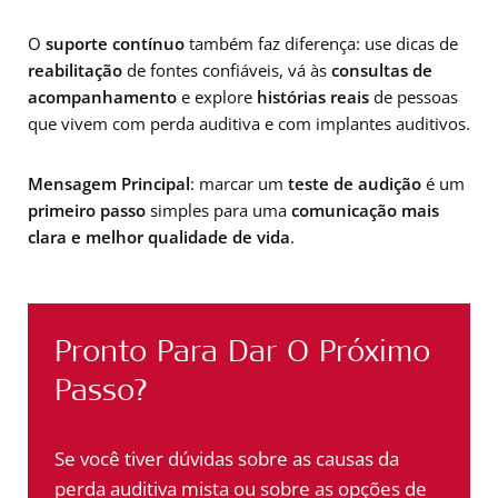
O
suporte contínuo
também faz diferença: use dicas de
reabilitação
de fontes confiáveis, vá às
consultas de
acompanhamento
e explore
histórias reais
de pessoas
que vivem com perda auditiva e com implantes auditivos.
Mensagem Principal
: marcar um
teste de audição
é um
primeiro passo
simples para uma
comunicação mais
clara e melhor qualidade de vida
.
Pronto Para Dar O Próximo
Passo?
Se você tiver dúvidas sobre as causas da
perda auditiva mista ou sobre as opções de