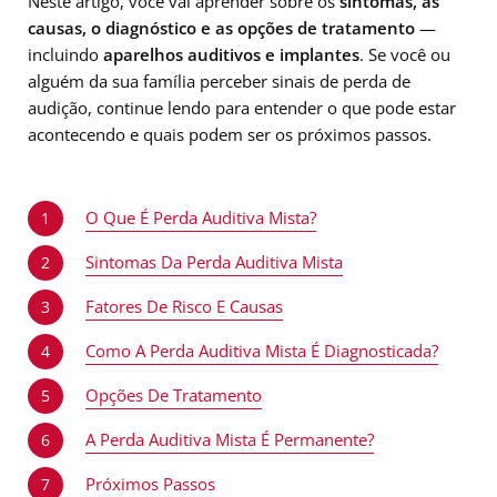
Neste artigo, você vai aprender sobre os
sintomas, as
causas, o diagnóstico e as opções de tratamento
—
incluindo
aparelhos auditivos e implantes
. Se você ou
alguém da sua família perceber sinais de perda de
audição, continue lendo para entender o que pode estar
acontecendo e quais podem ser os próximos passos.
O Que É Perda Auditiva Mista?
1
Sintomas Da Perda Auditiva Mista
2
Fatores De Risco E Causas
3
Como A Perda Auditiva Mista É Diagnosticada?
4
Opções De Tratamento
5
A Perda Auditiva Mista É Permanente?
6
Próximos Passos
7