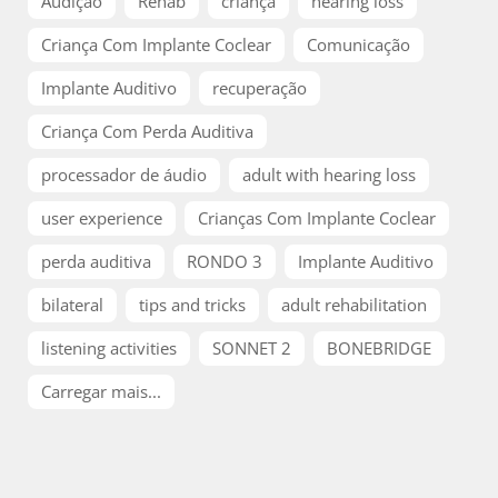
Audição
Rehab
criança
hearing loss
Criança Com Implante Coclear
Comunicação
Implante Auditivo
recuperação
Criança Com Perda Auditiva
processador de áudio
adult with hearing loss
user experience
Crianças Com Implante Coclear
perda auditiva
RONDO 3
Implante Auditivo
bilateral
tips and tricks
adult rehabilitation
listening activities
SONNET 2
BONEBRIDGE
Carregar mais...