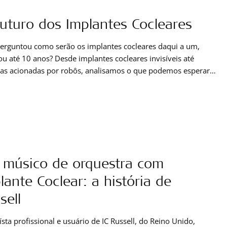
da. Desde a emocionante ativação do implante até a
ção contínua, sua jornada é um testemunho de resiliência, fé
uturo dos Implantes Cocleares
der da inovação médica.
perguntou como serão os implantes cocleares daqui a um,
ou até 10 anos? Desde implantes cocleares invisíveis até
ias acionadas por robôs, analisamos o que podemos esperar
uro dos implantes cocleares.
músico de orquestra com
lante Coclear: a história de
sell
sta profissional e usuário de IC Russell, do Reino Unido,