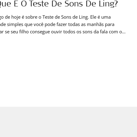
ue É O Teste De Sons De Ling?
go de hoje é sobre o Teste de Sons de Ling. Ele é uma
ade simples que você pode fazer todas as manhãs para
car se seu filho consegue ouvir todos os sons da fala com o
nte coclear ou outro aparelho auditivo. Recomendamos que
aça o Teste de Sons de Ling todas