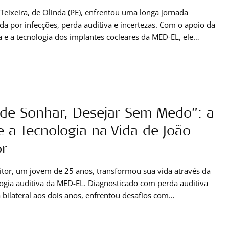
Teixeira, de Olinda (PE), enfrentou uma longa jornada
a por infecções, perda auditiva e incertezas. Com o apoio da
 e a tecnologia dos implantes cocleares da MED-EL, ele
obriu o som — e com ele, a alegria de viver. Sua história é um
munho emocionante de superação, amor e esperança.
de Sonhar, Desejar Sem Medo”: a
e a Tecnologia na Vida de João
or
itor, um jovem de 25 anos, transformou sua vida através da
ogia auditiva da MED-EL. Diagnosticado com perda auditiva
 bilateral aos dois anos, enfrentou desafios com
inação e o apoio incondicional de sua família. Em 2018,
 pelo implante coclear da MED-EL, uma decisão que mudou