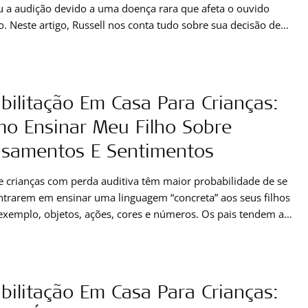
 a audição devido a uma doença rara que afeta o ouvido
o. Neste artigo, Russell nos conta tudo sobre sua decisão de
um implante coclear, como seu RONDO 3 o ajuda no dia a dia
 ele consegue fazer música apesar da perda auditiva.
bilitação Em Casa Para Crianças:
o Ensinar Meu Filho Sobre
samentos E Sentimentos
e crianças com perda auditiva têm maior probabilidade de se
trarem em ensinar uma linguagem “concreta” aos seus filhos
exemplo, objetos, ações, cores e números. Os pais tendem a
ma linguagem menos “abstrata”. Isto inclui coisas que você
nsegue captar ou ver, como pensamentos, ideias,
entos e perspectivas, pois podem
bilitação Em Casa Para Crianças: