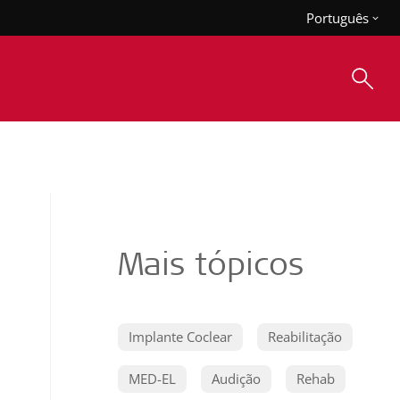
Português
Mais tópicos
Implante Coclear
Reabilitação
MED-EL
Audição
Rehab