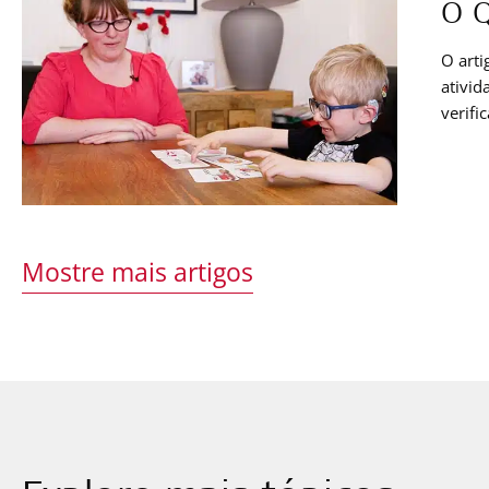
O Q
O arti
ativid
verifi
impla
você f
Mostre mais artigos