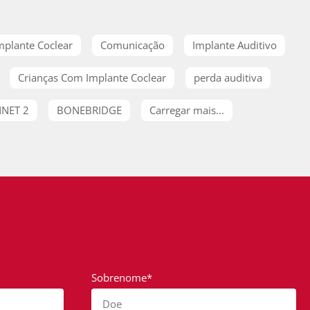
mplante Coclear
Comunicação
Implante Auditivo
Crianças Com Implante Coclear
perda auditiva
NET 2
BONEBRIDGE
Carregar mais...
Sobrenome*
Doe