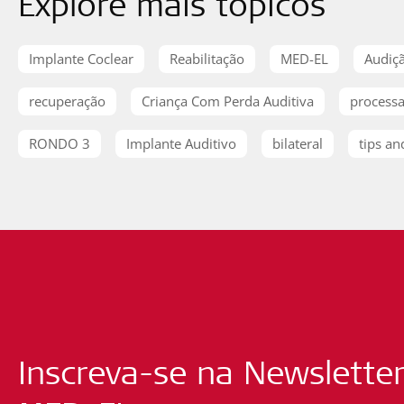
Explore mais tópicos
Implante Coclear
Reabilitação
MED-EL
Audiç
recuperação
Criança Com Perda Auditiva
processa
RONDO 3
Implante Auditivo
bilateral
tips an
Inscreva-se na Newslette