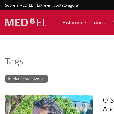
Sobre a MED-EL
Entre em contato agora
Histórias de Usuários
Tags
Implante Auditivo
O S
Ano