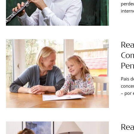
perdeu
intern
fazer 
e como
Rea
Com
Pen
Pais d
concen
– por 
usar u
não co
sentim
Rea