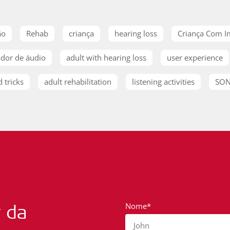
ão
Rehab
criança
hearing loss
Criança Com I
dor de áudio
adult with hearing loss
user experience
d tricks
adult rehabilitation
listening activities
SON
r da
Nome*
John