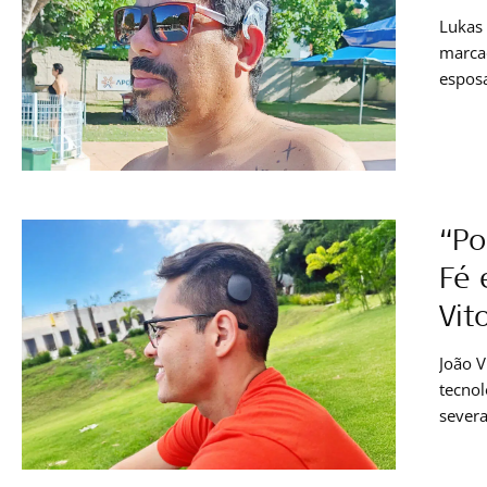
Lukas 
marcad
esposa
redesc
teste
“Po
Fé 
Vit
João V
tecnol
severa
determ
optou