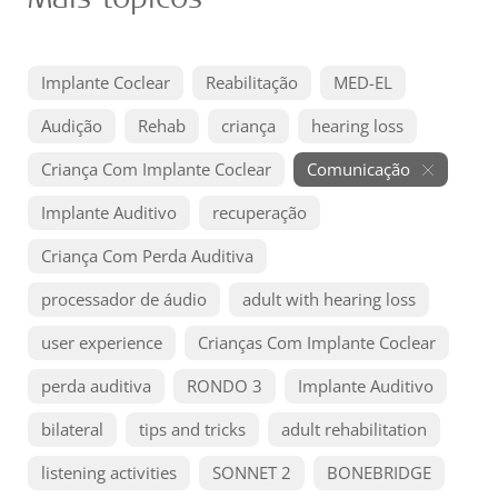
Implante Coclear
Reabilitação
MED-EL
Audição
Rehab
criança
hearing loss
Criança Com Implante Coclear
Comunicação
Implante Auditivo
recuperação
Criança Com Perda Auditiva
processador de áudio
adult with hearing loss
user experience
Crianças Com Implante Coclear
perda auditiva
RONDO 3
Implante Auditivo
bilateral
tips and tricks
adult rehabilitation
listening activities
SONNET 2
BONEBRIDGE