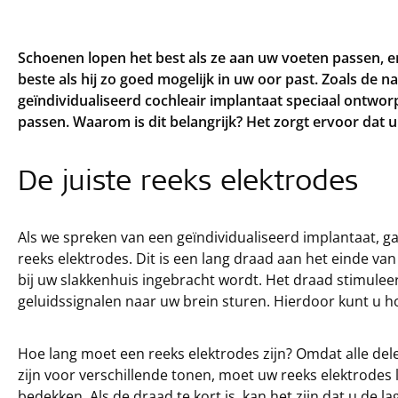
Schoenen lopen het best als ze aan uw voeten passen, e
beste als hij zo goed mogelijk in uw oor past. Zoals de n
geïndividualiseerd cochleair implantaat speciaal ontwor
passen. Waarom is dit belangrijk? Het zorgt ervoor dat 
De juiste reeks elektrodes
Als we spreken van een geïndividualiseerd implantaat, ga
reeks elektrodes. Dit is een lang draad aan het einde van
bij uw slakkenhuis ingebracht wordt. Het draad stimuleer
geluidssignalen naar uw brein sturen. Hierdoor kunt u h
Hoe lang moet een reeks elektrodes zijn? Omdat alle del
zijn voor verschillende tonen, moet uw reeks elektrodes 
bedekken. Als de draad te kort is, kan het zijn dat u de 