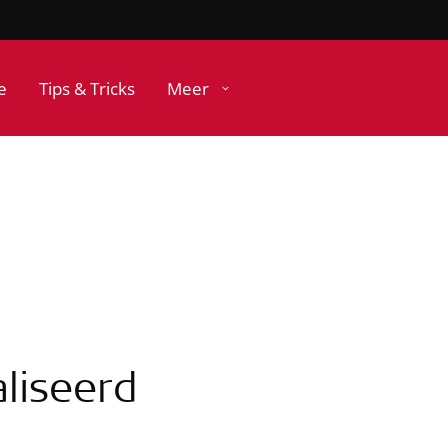
e
Tips & Tricks
Meer
aliseerd
t?