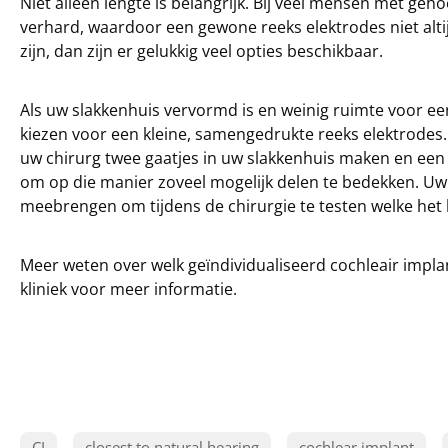
Niet alleen lengte is belangrijk. Bij veel mensen met geh
verhard, waardoor een gewone reeks elektrodes niet altijd
zijn, dan zijn er gelukkig veel opties beschikbaar.
Als uw slakkenhuis vervormd is en weinig ruimte voor ee
kiezen voor een kleine, samengedrukte reeks elektrodes.
uw chirurg twee gaatjes in uw slakkenhuis maken en een
om op die manier zoveel mogelijk delen te bedekken. Uw
meebrengen om tijdens de chirurgie te testen welke het 
Meer weten over welk geïndividualiseerd cochleair impla
kliniek voor meer informatie.
CI
closest to natural hearing
cochlear implant