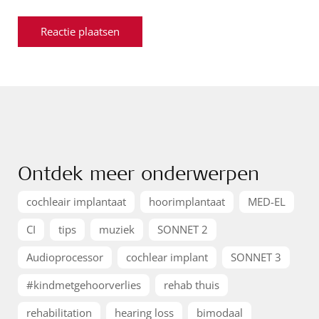
Ontdek meer onderwerpen
cochleair implantaat
hoorimplantaat
MED-EL
CI
tips
muziek
SONNET 2
Audioprocessor
cochlear implant
SONNET 3
#kindmetgehoorverlies
rehab thuis
rehabilitation
hearing loss
bimodaal