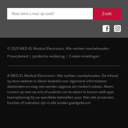
Zoek
Waar bent u naar op zoek?
© 2025 MED-EL Medical Electronics. Alle rechten voorbehouden
Privacybeleid
Juridische verklaring
Cookie-instellingen
© MED-EL Medical Electronics. Alle rechten voorbehouden. De inhoud
op deze website is alleen bedoeld voor algemene informatieve
doeleinden en mag niet worden opgevat als medisch advies. Neem
contact op met uw arts of audicien om te weten te komen welk type
hooroplossing bij uw specifieke behoeften past. Niet alle producten,
functies of indicaties zijn in alle landen goedgekeurd.