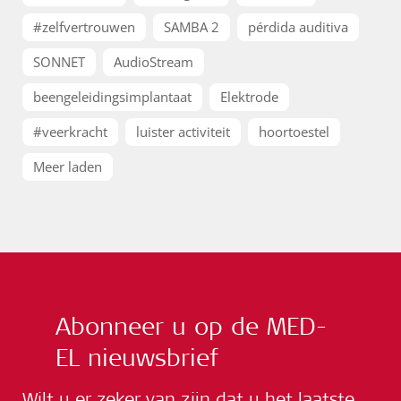
#zelfvertrouwen
SAMBA 2
pérdida auditiva
SONNET
AudioStream
beengeleidingsimplantaat
Elektrode
#veerkracht
luister activiteit
hoortoestel
Meer laden
Abonneer u op de MED-
EL nieuwsbrief
Wilt u er zeker van zijn dat u het laatste