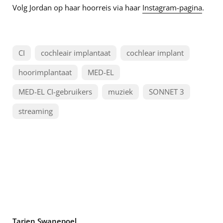
Volg Jordan op haar hoorreis via haar
Instagram-pagina
.
CI
cochleair implantaat
cochlear implant
hoorimplantaat
MED-EL
MED-EL CI-gebruikers
muziek
SONNET 3
streaming
Tarien Swanepoel