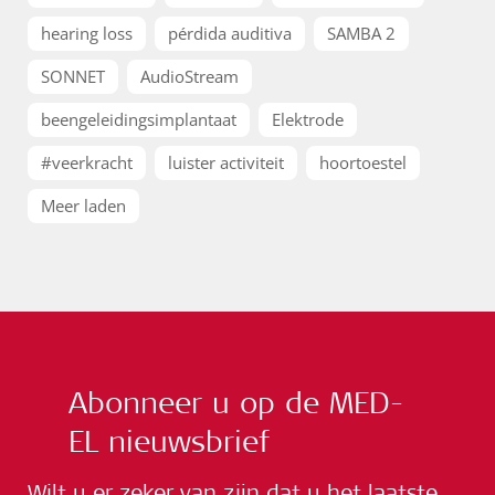
hearing loss
pérdida auditiva
SAMBA 2
SONNET
AudioStream
beengeleidingsimplantaat
Elektrode
#veerkracht
luister activiteit
hoortoestel
Meer laden
Abonneer u op de MED-
EL nieuwsbrief
Wilt u er zeker van zijn dat u het laatste