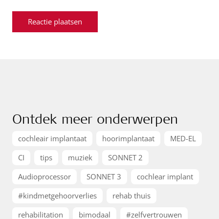
Ontdek meer onderwerpen
cochleair implantaat
hoorimplantaat
MED-EL
CI
tips
muziek
SONNET 2
Audioprocessor
SONNET 3
cochlear implant
#kindmetgehoorverlies
rehab thuis
rehabilitation
bimodaal
#zelfvertrouwen