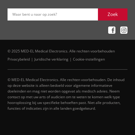
Zoek
Waar bent u naar op zoek?
© 2025 MED-EL Medical Electronics. Alle rechten voorbehouden
Privacybeleid
Juridische verklaring
Cookie-instellingen
© MED-EL Medical Electronics. Alle rechten voorbehouden. De inhoud
op deze website is alleen bedoeld voor algemene informatieve
doeleinden en mag niet worden opgevat als medisch advies. Neem
contact op met uw arts of audicien om te weten te komen welk type
hooroplossing bij uw specifieke behoeften past. Niet alle producten,
functies of indicaties zijn in alle landen goedgekeurd.