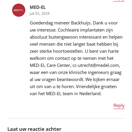
Bericht
*
MED-EL
Naam
*
juli 02, 2024
Goedendag meneer Backhuijs. Dank u voor
uw interesse. Cochleaire implantaten zijn
absoluut buitengewoon interessant en helpen
E-mailadres
*
veel mensen die niet langer baat hebben bij
zeer sterke hoortoestellen. U bent van harte
welkom om contact op te nemen met het
MED-EL Care Center, cc-utrecht@medel.com,
Bericht
*
waar een van onze klinische ingenieurs graag
al uw vragen beantwoordt. We kijken ernaar
uit om van u te horen. Vriendelijke groeten
van het MED-EL team in Nederland.
Reply
Naam
*
Laat uw reactie achter