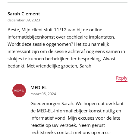
Sarah Clement
december 09, 2023
Beste, Mijn cliënt sluit 11/12 aan bij de online
E-mailadres
*
informatiebijeenkomst over cochleaire implantaten.
Wordt deze sessie opgenomen? Het zou namelijk
interessant zijn om de sessie achteraf nog eens samen in
stukjes te kunnen herbekijken ter bespreking. Alvast
Bericht
*
bedankt! Met vriendelijke groeten, Sarah
Reply
MED-EL
Naam
*
maart 05, 2024
Goedemorgen Sarah. We hopen dat uw klant
de MED-EL-informatiebijeenkomst nuttig en
informatief vond. Mijn excuses voor de late
E-mailadres
*
reactie op uw verzoek. Neem gerust
rechtstreeks contact met ons op via cc-