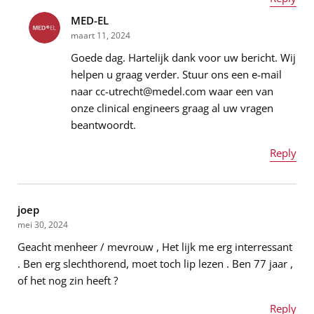
MED-EL
Naam
*
maart 11, 2024
Goede dag. Hartelijk dank voor uw bericht. Wij
helpen u graag verder. Stuur ons een e-mail
naar cc-utrecht@medel.com waar een van
E-mailadres
*
onze clinical engineers graag al uw vragen
beantwoordt.
Reply
Bericht
*
Naam
*
joep
mei 30, 2024
Geacht menheer / mevrouw , Het lijk me erg interressant
E-mailadres
*
. Ben erg slechthorend, moet toch lip lezen . Ben 77 jaar ,
of het nog zin heeft ?
Reply