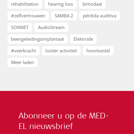
rehabilitation
hearing loss
bimodaal
#zelfvertrouwen
SAMBA 2
pérdida auditiva
SONNET
AudioStream
beengeleidingsimplantaat
Elektrode
#veerkracht
luister activiteit
hoortoestel
Meer laden
Abonneer u op de MED-
EL nieuwsbrief