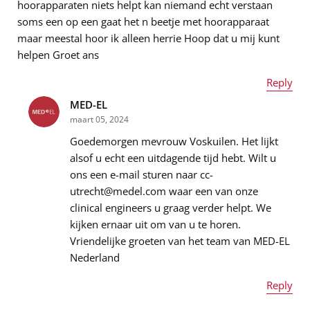
hoorapparaten niets helpt kan niemand echt verstaan
soms een op een gaat het n beetje met hoorapparaat
maar meestal hoor ik alleen herrie Hoop dat u mij kunt
helpen Groet ans
Reply
MED-EL
Naam
*
maart 05, 2024
Goedemorgen mevrouw Voskuilen. Het lijkt
alsof u echt een uitdagende tijd hebt. Wilt u
ons een e-mail sturen naar cc-
E-mailadres
*
utrecht@medel.com waar een van onze
clinical engineers u graag verder helpt. We
kijken ernaar uit om van u te horen.
Vriendelijke groeten van het team van MED-EL
Bericht
*
Nederland
Reply
Naam
*