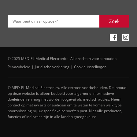
Zoek
Waar bent u naar op zoek?
© 2025 MED-EL Medical Electronics. Alle rechten voorbehouden
Privacybeleid
Juridische verklaring
Cookie-instellingen
© MED-EL Medical Electronics. Alle rechten voorbehouden. De inhoud
op deze website is alleen bedoeld voor algemene informatieve
doeleinden en mag niet worden opgevat als medisch advies. Neem
contact op met uw arts of audicien om te weten te komen welk type
hooroplossing bij uw specifieke behoeften past. Niet alle producten,
functies of indicaties zijn in alle landen goedgekeurd.