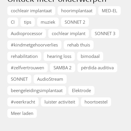
cochleair implantaat
hoorimplantaat
MED-EL
CI
tips
muziek
SONNET 2
Audioprocessor
cochlear implant
SONNET 3
#kindmetgehoorverlies
rehab thuis
rehabilitation
hearing loss
bimodaal
#zelfvertrouwen
SAMBA 2
pérdida auditiva
SONNET
AudioStream
beengeleidingsimplantaat
Elektrode
#veerkracht
luister activiteit
hoortoestel
Meer laden