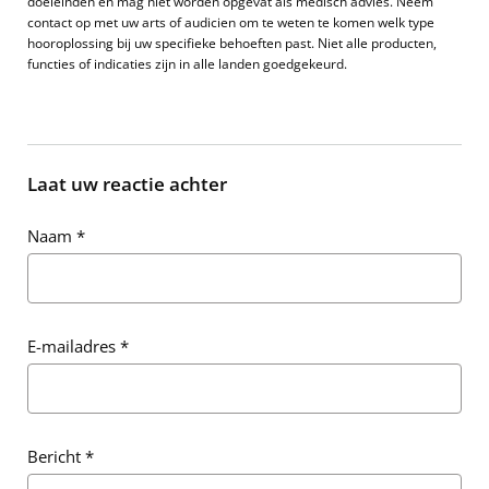
doeleinden en mag niet worden opgevat als medisch advies. Neem
contact op met uw arts of audicien om te weten te komen welk type
hooroplossing bij uw specifieke behoeften past. Niet alle producten,
functies of indicaties zijn in alle landen goedgekeurd.
Laat uw reactie achter
Naam
*
E-mailadres
*
Bericht
*