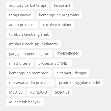
auditory verbal terapi
terapi avt
terapi wicara
kemampuan pragmatis
audio prosesor
cochlear implant
tumbuh kembang anak
implan rumah siput bilateral
gangguan pendengaran
SYNCHRONY
mri 3.0 tesla
prosesor SONNET
kemampuan membaca
alat bantu dengar
merawat audio prosesor
produk unggulan medel
MED-EL
RONDO 3
SONNET
Muat lebih banyak