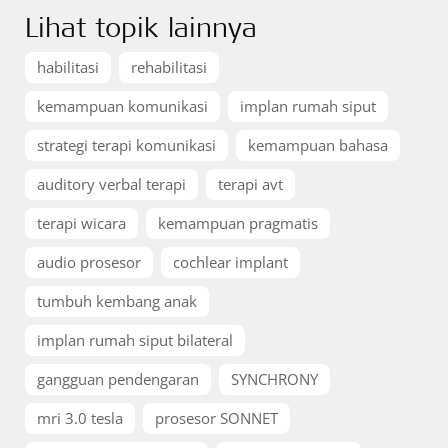
Lihat topik lainnya
habilitasi
rehabilitasi
kemampuan komunikasi
implan rumah siput
strategi terapi komunikasi
kemampuan bahasa
auditory verbal terapi
terapi avt
terapi wicara
kemampuan pragmatis
audio prosesor
cochlear implant
tumbuh kembang anak
implan rumah siput bilateral
gangguan pendengaran
SYNCHRONY
mri 3.0 tesla
prosesor SONNET