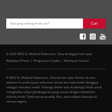
Cari
Apa yang sedang Anda cari?
© 2025 MED-EL Medical Elektronics. Seluruh bagian hak cipta.
Kebijakan Privasi
Pengaturan Cookie
Ketentuan Hukum
© MED-EL Medical Elektronics. Seluruh hak cipta. Konten di situs
website ini untuk tujuan informasi umum dan tidak boleh dianggap
sebagai masukan medis. Hubungi dokter atau Audiologis Anda untuk
mengetahui solusi pendengaran yang sesuai dengan kebutuhan
individu Anda. Tidak semua produk, fitur, atau indikasi disetujui di
semua negara.