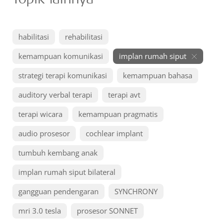
habilitasi
rehabilitasi
kemampuan komunikasi
implan rumah siput
strategi terapi komunikasi
kemampuan bahasa
auditory verbal terapi
terapi avt
terapi wicara
kemampuan pragmatis
audio prosesor
cochlear implant
tumbuh kembang anak
implan rumah siput bilateral
gangguan pendengaran
SYNCHRONY
mri 3.0 tesla
prosesor SONNET