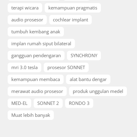
terapi wicara
kemampuan pragmatis
audio prosesor
cochlear implant
tumbuh kembang anak
implan rumah siput bilateral
gangguan pendengaran
SYNCHRONY
mri 3.0 tesla
prosesor SONNET
kemampuan membaca
alat bantu dengar
merawat audio prosesor
produk unggulan medel
MED-EL
SONNET 2
RONDO 3
Muat lebih banyak