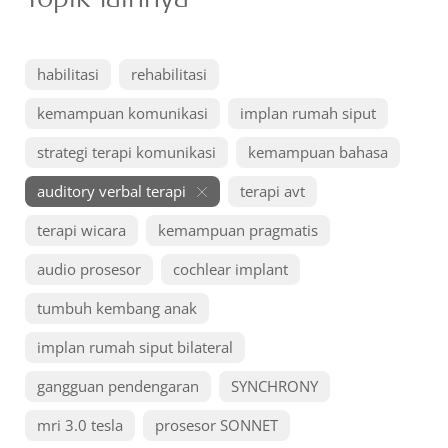
habilitasi
rehabilitasi
kemampuan komunikasi
implan rumah siput
strategi terapi komunikasi
kemampuan bahasa
auditory verbal terapi
terapi avt
terapi wicara
kemampuan pragmatis
audio prosesor
cochlear implant
tumbuh kembang anak
implan rumah siput bilateral
gangguan pendengaran
SYNCHRONY
mri 3.0 tesla
prosesor SONNET