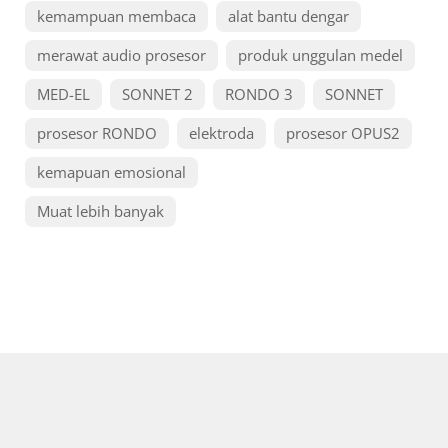
kemampuan membaca
alat bantu dengar
merawat audio prosesor
produk unggulan medel
MED-EL
SONNET 2
RONDO 3
SONNET
prosesor RONDO
elektroda
prosesor OPUS2
kemapuan emosional
Muat lebih banyak