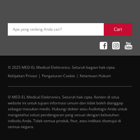
Cari
Apa yang sedang Anda cari?
© 2025 MED-EL Medical Elektronics. Seluruh bagian hak cipta.
Kebijakan Privasi
Pengaturan Cookie
Ketentuan Hukum
© MED-EL Medical Elektronics. Seluruh hak cipta. Konten di situs
website ini untuk tujuan informasi umum dan tidak boleh dianggap
sebagai masukan medis. Hubungi dokter atau Audiologis Anda untuk
mengetahui solusi pendengaran yang sesuai dengan kebutuhan
individu Anda. Tidak semua produk, fitur, atau indikasi disetujui di
semua negara.