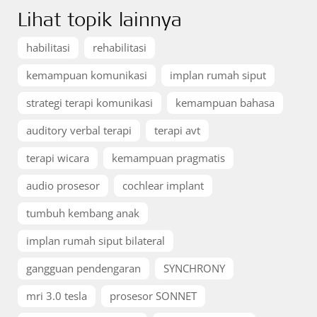
Lihat topik lainnya
habilitasi
rehabilitasi
kemampuan komunikasi
implan rumah siput
strategi terapi komunikasi
kemampuan bahasa
auditory verbal terapi
terapi avt
terapi wicara
kemampuan pragmatis
audio prosesor
cochlear implant
tumbuh kembang anak
implan rumah siput bilateral
gangguan pendengaran
SYNCHRONY
mri 3.0 tesla
prosesor SONNET