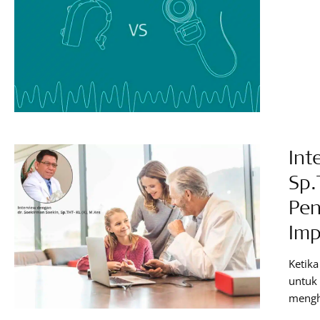
Int
Sp.
Pen
Imp
Ketik
untuk 
mengh
suara