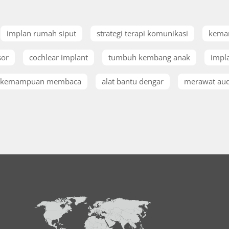
implan rumah siput
strategi terapi komunikasi
kema
sor
cochlear implant
tumbuh kembang anak
impla
kemampuan membaca
alat bantu dengar
merawat aud