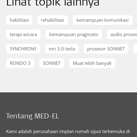
Lihat topik lainnya
habilitasi
rehabilitasi
kemampuan komunikasi
terapi wicara
kemampuan pragmatis
audio prose
SYNCHRONY
mri 3.0 tesla
prosesor SONNET
RONDO 3
SONNET
Muat lebih banyak
Tentang MED-EL
Kami adalah perusahaan implan rumah siput terkemuka di