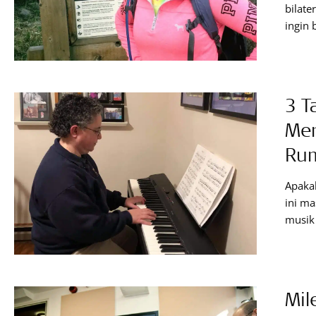
bilate
ingin
siput
dunia.
sebuah
denga
3 T
Men
Rum
Apaka
ini m
musik 
berba
musik
Gangg
utara
Mi