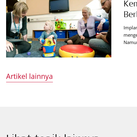
Ke
Ber
Impla
menge
Namun,
usaha
dengan
penden
denga
Artikel lainnya