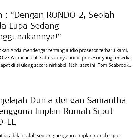
mnya. Dan, sudah tentu juga akan ada banyak hal yang
 : “Dengan RONDO 2, Seolah
ar di pikiran Anda, tentang apa yang akan terjadi
a Lupa Sedang
nggunakannya!”
hkah Anda mendengar tentang audio prosesor terbaru kami,
2? Ya, ini adalah satu-satunya audio prosesor yang tersedia,
apat diisi ulang secara nirkabel. Nah, saat ini, Tom Seabrook
i pengguna RONDO 2, akan berbagi cerita tentang alat ini.
tnya RONDO 2 adalah alat yang kecil dan sangat ringan,
ah-olah Anda lupoa kalau sedang menggunakannya.”
jelajah Dunia dengan Samantha
engguna Implan Rumah Siput
D-EL
tha adalah salah seorang pengguna implan rumah siput