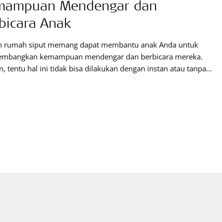
mampuan Mendengar dan
bicara Anak
n rumah siput memang dapat membantu anak Anda untuk
mbangkan kemampuan mendengar dan berbicara mereka.
 tentu hal ini tidak bisa dilakukan dengan instan atau tanpa
. Cara efektif untuk bisa membantu anak Anda berkembang
 baik adalah, dengan terus berlatih, sesuai dengan usia
garan mereka. Usia pendengaran si kecil tidaklah sama
n usia mereka