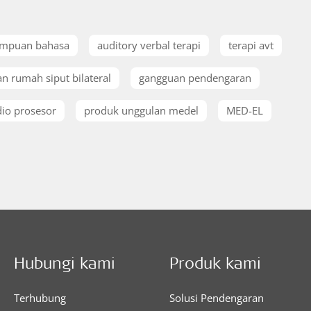
mpuan bahasa
auditory verbal terapi
terapi avt
n rumah siput bilateral
gangguan pendengaran
io prosesor
produk unggulan medel
MED-EL
Hubungi kami
Produk kami
Terhubung
Solusi Pendengaran