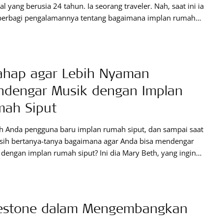
ral yang berusia 24 tahun. Ia seorang traveler. Nah, saat ini ia
 berbagi pengalamannya tentang bagaimana implan rumah
 yang digunakannya, memungkinkannya untuk menjelajah
 Saat ini, ia tinggal di Texas, AS, Samantha bekerja untuk
 organisasi nirlaba, pekerjaanya adalah mengajar anak-anak
n kebutuhan indrawi. Perjalanan
ahap agar Lebih Nyaman
dengar Musik dengan Implan
ah Siput
h Anda pengguna baru implan rumah siput, dan sampai saat
asih bertanya-tanya bagaimana agar Anda bisa mendengar
dengan implan rumah siput? Ini dia Mary Beth, yang ingin
gi pengalamannya tentang bagaimana dia kembali menikmati
, setelah menggunakan implan rumah siput. Saya dan
uan Pendengaran Hai, nama saya Mary Beth. Saya tinggal di
lestone dalam Mengembangkan