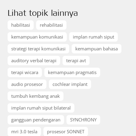
Lihat topik lainnya
habilitasi
rehabilitasi
kemampuan komunikasi
implan rumah siput
strategi terapi komunikasi
kemampuan bahasa
auditory verbal terapi
terapi avt
terapi wicara
kemampuan pragmatis
audio prosesor
cochlear implant
tumbuh kembang anak
implan rumah siput bilateral
gangguan pendengaran
SYNCHRONY
mri 3.0 tesla
prosesor SONNET