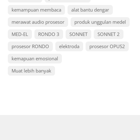
kemampuan membaca
alat bantu dengar
merawat audio prosesor
produk unggulan medel
MED-EL
RONDO 3
SONNET
SONNET 2
prosesor RONDO
elektroda
prosesor OPUS2
kemapuan emosional
Muat lebih banyak