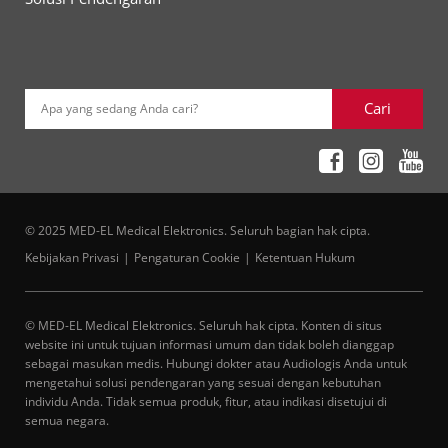
Cari
Apa yang sedang Anda cari?
© 2025 MED-EL Medical Elektronics. Seluruh bagian hak cipta.
Kebijakan Privasi
Pengaturan Cookie
Ketentuan Hukum
© MED-EL Medical Elektronics. Seluruh hak cipta. Konten di situs
website ini untuk tujuan informasi umum dan tidak boleh dianggap
sebagai masukan medis. Hubungi dokter atau Audiologis Anda untuk
mengetahui solusi pendengaran yang sesuai dengan kebutuhan
individu Anda. Tidak semua produk, fitur, atau indikasi disetujui di
semua negara.