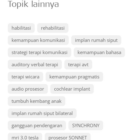
Topik lainnya
habilitasi
rehabilitasi
kemampuan komunikasi
implan rumah siput
strategi terapi komunikasi
kemampuan bahasa
auditory verbal terapi
terapi avt
terapi wicara
kemampuan pragmatis
audio prosesor
cochlear implant
tumbuh kembang anak
implan rumah siput bilateral
gangguan pendengaran
SYNCHRONY
mri 3.0 tesla
prosesor SONNET