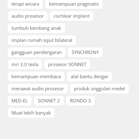
terapi wicara
kemampuan pragmatis
audio prosesor
cochlear implant
tumbuh kembang anak
implan rumah siput bilateral
gangguan pendengaran
SYNCHRONY
mri 3.0 tesla
prosesor SONNET
kemampuan membaca
alat bantu dengar
merawat audio prosesor
produk unggulan medel
MED-EL
SONNET 2
RONDO 3
Muat lebih banyak