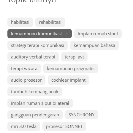
habilitasi
rehabilitasi
kemampuan komunikasi
implan rumah siput
strategi terapi komunikasi
kemampuan bahasa
auditory verbal terapi
terapi avt
terapi wicara
kemampuan pragmatis
audio prosesor
cochlear implant
tumbuh kembang anak
implan rumah siput bilateral
gangguan pendengaran
SYNCHRONY
mri 3.0 tesla
prosesor SONNET