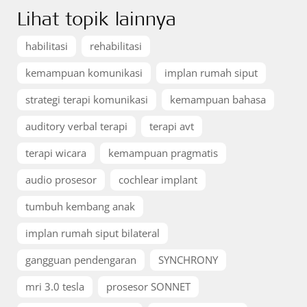
Lihat topik lainnya
habilitasi
rehabilitasi
kemampuan komunikasi
implan rumah siput
strategi terapi komunikasi
kemampuan bahasa
auditory verbal terapi
terapi avt
terapi wicara
kemampuan pragmatis
audio prosesor
cochlear implant
tumbuh kembang anak
implan rumah siput bilateral
gangguan pendengaran
SYNCHRONY
mri 3.0 tesla
prosesor SONNET