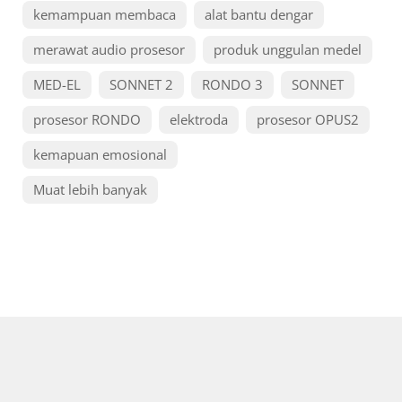
kemampuan membaca
alat bantu dengar
merawat audio prosesor
produk unggulan medel
MED-EL
SONNET 2
RONDO 3
SONNET
prosesor RONDO
elektroda
prosesor OPUS2
kemapuan emosional
Muat lebih banyak