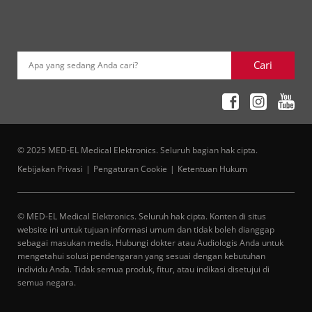
Cari
Apa yang sedang Anda cari?
© 2025 MED-EL Medical Elektronics. Seluruh bagian hak cipta.
Kebijakan Privasi
Pengaturan Cookie
Ketentuan Hukum
© MED-EL Medical Elektronics. Seluruh hak cipta. Konten di situs
website ini untuk tujuan informasi umum dan tidak boleh dianggap
sebagai masukan medis. Hubungi dokter atau Audiologis Anda untuk
mengetahui solusi pendengaran yang sesuai dengan kebutuhan
individu Anda. Tidak semua produk, fitur, atau indikasi disetujui di
semua negara.