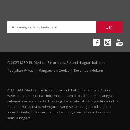
Cari
Apa yang sedang Anda cari?
© 2025 MED-EL Medical Elektronics. Seluruh bagian hak cipta.
Kebijakan Privasi
Pengaturan Cookie
Ketentuan Hukum
© MED-EL Medical Elektronics. Seluruh hak cipta. Konten di situs
website ini untuk tujuan informasi umum dan tidak boleh dianggap
sebagai masukan medis. Hubungi dokter atau Audiologis Anda untuk
mengetahui solusi pendengaran yang sesuai dengan kebutuhan
individu Anda. Tidak semua produk, fitur, atau indikasi disetujui di
semua negara.