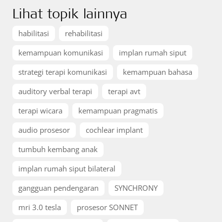
Lihat topik lainnya
habilitasi
rehabilitasi
kemampuan komunikasi
implan rumah siput
strategi terapi komunikasi
kemampuan bahasa
auditory verbal terapi
terapi avt
terapi wicara
kemampuan pragmatis
audio prosesor
cochlear implant
tumbuh kembang anak
implan rumah siput bilateral
gangguan pendengaran
SYNCHRONY
mri 3.0 tesla
prosesor SONNET