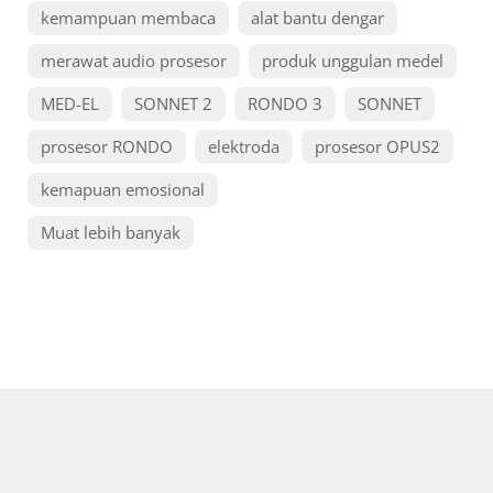
kemampuan membaca
alat bantu dengar
merawat audio prosesor
produk unggulan medel
MED-EL
SONNET 2
RONDO 3
SONNET
prosesor RONDO
elektroda
prosesor OPUS2
kemapuan emosional
Muat lebih banyak