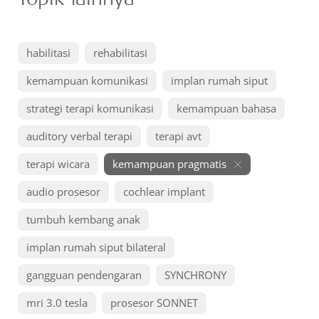
habilitasi
rehabilitasi
kemampuan komunikasi
implan rumah siput
strategi terapi komunikasi
kemampuan bahasa
auditory verbal terapi
terapi avt
terapi wicara
kemampuan pragmatis
audio prosesor
cochlear implant
tumbuh kembang anak
implan rumah siput bilateral
gangguan pendengaran
SYNCHRONY
mri 3.0 tesla
prosesor SONNET