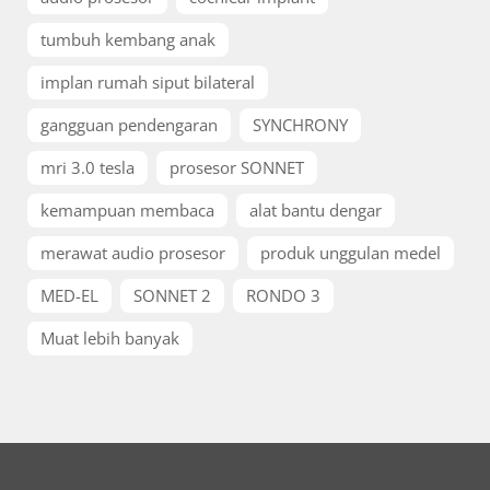
tumbuh kembang anak
implan rumah siput bilateral
gangguan pendengaran
SYNCHRONY
mri 3.0 tesla
prosesor SONNET
kemampuan membaca
alat bantu dengar
merawat audio prosesor
produk unggulan medel
MED-EL
SONNET 2
RONDO 3
Muat lebih banyak