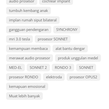
audio prosesor
cochlear implant
tumbuh kembang anak
implan rumah siput bilateral
gangguan pendengaran
SYNCHRONY
mri 3.0 tesla
prosesor SONNET
kemampuan membaca
alat bantu dengar
merawat audio prosesor
produk unggulan medel
MED-EL
SONNET 2
RONDO 3
SONNET
prosesor RONDO
elektroda
prosesor OPUS2
kemapuan emosional
Muat lebih banyak