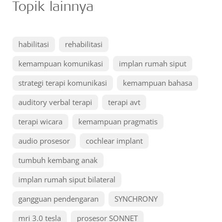
Topik lainnya
habilitasi
rehabilitasi
kemampuan komunikasi
implan rumah siput
strategi terapi komunikasi
kemampuan bahasa
auditory verbal terapi
terapi avt
terapi wicara
kemampuan pragmatis
audio prosesor
cochlear implant
tumbuh kembang anak
implan rumah siput bilateral
gangguan pendengaran
SYNCHRONY
mri 3.0 tesla
prosesor SONNET