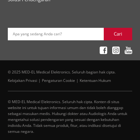
Cari
Apa yang sedang Anda cari?
© 2025 MED-EL Medical Elektronics. Seluruh bagian hak cipta.
Kebijakan Privasi
Pengaturan Cookie
Ketentuan Hukum
© MED-EL Medical Elektronics. Seluruh hak cipta. Konten di situs
website ini untuk tujuan informasi umum dan tidak boleh dianggap
sebagai masukan medis. Hubungi dokter atau Audiologis Anda untuk
mengetahui solusi pendengaran yang sesuai dengan kebutuhan
individu Anda. Tidak semua produk, fitur, atau indikasi disetujui di
semua negara.