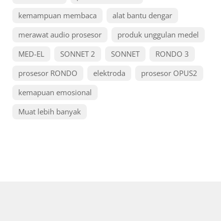
kemampuan membaca
alat bantu dengar
merawat audio prosesor
produk unggulan medel
MED-EL
SONNET 2
SONNET
RONDO 3
prosesor RONDO
elektroda
prosesor OPUS2
kemapuan emosional
Muat lebih banyak