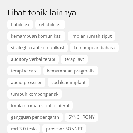
Lihat topik lainnya
habilitasi
rehabilitasi
kemampuan komunikasi
implan rumah siput
strategi terapi komunikasi
kemampuan bahasa
auditory verbal terapi
terapi avt
terapi wicara
kemampuan pragmatis
audio prosesor
cochlear implant
tumbuh kembang anak
implan rumah siput bilateral
gangguan pendengaran
SYNCHRONY
mri 3.0 tesla
prosesor SONNET