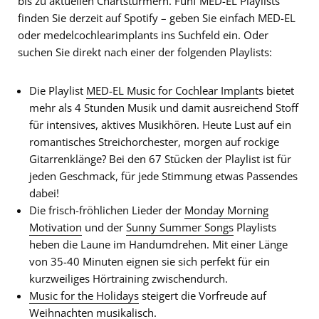
bis zu aktuellen Chartstürmern. Fünf MED-EL Playlists
finden Sie derzeit auf Spotify – geben Sie einfach MED-EL
oder medelcochlearimplants ins Suchfeld ein. Oder
suchen Sie direkt nach einer der folgenden Playlists:
Die Playlist
MED-EL Music for Cochlear Implant
s
bietet
mehr als 4 Stunden Musik und damit ausreichend Stoff
für intensives, aktives Musikhören. Heute Lust auf ein
romantisches Streichorchester, morgen auf rockige
Gitarrenklänge? Bei den 67 Stücken der Playlist ist für
jeden Geschmack, für jede Stimmung etwas Passendes
dabei!
Die frisch-fröhlichen Lieder der
Monday Morning
Motivation
und der
Sunny Summer Songs
Playlists
heben die Laune im Handumdrehen. Mit einer Länge
von 35-40 Minuten eignen sie sich perfekt für ein
kurzweiliges Hörtraining zwischendurch.
Music for the Holidays
steigert die Vorfreude auf
Weihnachten musikalisch.