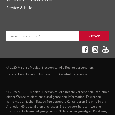
Service & Hilfe
Suchen
Wonach suchen Sie?
© 2025 MED-EL Medical Electronics. Alle Rechte vorbehalten.
Datenschutzhinweis
Impressum
Cookie-Einstellungen
© 2025 MED-EL Medical Electronics. Alle Rechte vorbehalten. Der Inhalt
dieser Webseite dient nur zur allgemeinen Information. Es werden
keine medizinischen Ratschläge gegeben. Kontaktieren Sie bitte Ihren
Arzt oder Hörspezialisten und lassen Sie sich dort beraten, welche
Hörlösung in Ihrem Fall geeignet ist. Nicht alle der gezeigten Produkte,